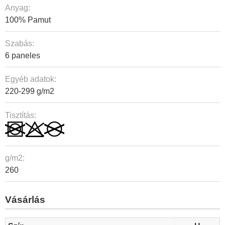
Anyag:
100% Pamut
Szabás:
6 paneles
Egyéb adatok:
220-299 g/m2
Tisztítás:
g/m2:
260
Vásárlás