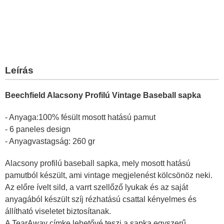
Leírás
Beechfield Alacsony Profilú Vintage Baseball sapka
- Anyaga:100% fésült mosott hatású pamut
- 6 paneles design
- Anyagvastagság: 260 gr
Alacsony profilú baseball sapka, mely mosott hatású
pamutból készült, ami vintage megjelenést kölcsönöz neki.
Az előre ívelt sild, a varrt szellőző lyukak és az saját
anyagából készült szíj rézhatású csattal kényelmes és
állítható viseletet biztosítanak.
A TearAway címke lehetővé teszi a sapka egyszerű