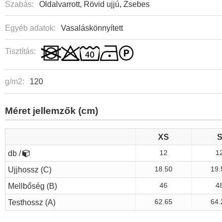
Szabás:
Oldalvarrott, Rövid ujjú, Zsebes
Egyéb adatok:
Vasaláskönnyített
Tisztítás:
g/m2:
120
Méret jellemzők (cm)
XS
db /
12
1
Ujjhossz (C)
18.50
19.
Mellbőség (B)
46
4
Testhossz (A)
62.65
64.