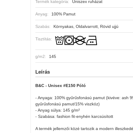
Termék kategória:
Uniszex ruházat
Anyag:
100% Pamut
Szabás:
Környakas, Oldalvarrott, Rövid ujjú
Tisztítás:
g/m2:
145
Leírás
B&C - Unisex #E150 Póló
- Anyaga: 100% gyűrűsfonású pamut (kivéve: ash 9
gyűrűsfonású pamut/15% viszkóz)
- Anyag súlya: 145 g/m²
- Szabása: fashion fit-enyhén karcsúsított
A termék jellemzői közé tartozik a modern illeszked