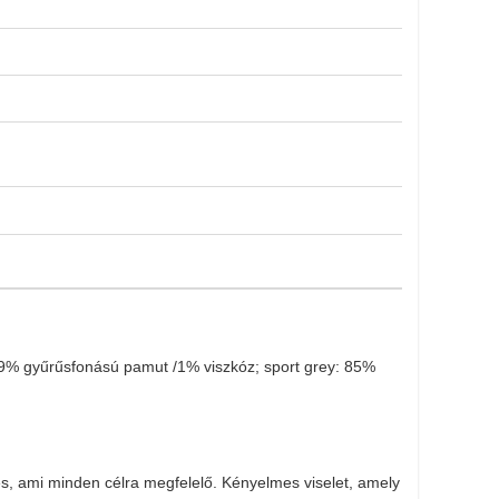
9% gyűrűsfonású pamut /1% viszkóz; sport grey: 85%
és, ami minden célra megfelelő. Kényelmes viselet, amely