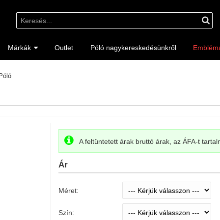
Márkák
Outlet
Póló nagykereskedésünkről
Emblém
Póló
A feltüntetett árak bruttó árak, az ÁFA-t tarta
Ár
Méret:
Szín: