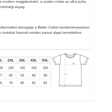
a modern megjelenésért, a szatén címke az ultra puha
C minőségi anyag.
uttermelést támogatja a Better Cotton kezdeményezésen
b rostokat használ minden pamut alapú termékéhez.
XL
2XL
3XL
4XL
5XL
00
100
100
100
100
57
60
63
66
69
76
78
80
82
84