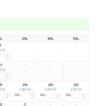
XL
3XL
4XL
5XL
7
-
-
-
7 Ft
47
-
-
-
7 Ft
39
144
164
121
7 Ft
1.871 Ft
1.871 Ft
1.871 Ft
3XL:
4XL:
5XL:
10
5
-
-