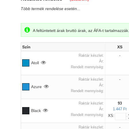
Több termék rendelése esetén...
A feltüntetett árak bruttó árak, az ÁFA-t tartalmazzák
Szín
XS
Raktár készlet:
-
Ár:
Atoll
Rendelt mennyiség:
Raktár készlet:
-
Ár:
Azure
Rendelt mennyiség:
Raktár készlet:
93
Ár:
1.447 Ft
Black
Rendelt mennyiség:
XS:
Raktár készlet:
-