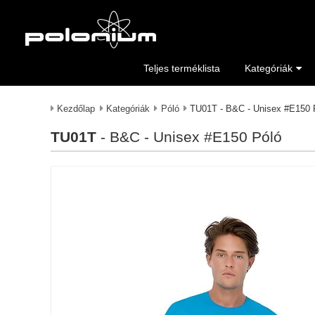
Teljes terméklista
Kategóriák
Kezdőlap
Kategóriák
Póló
TU01T - B&C - Unisex #E150 
TU01T
- B&C - Unisex #E150 Póló