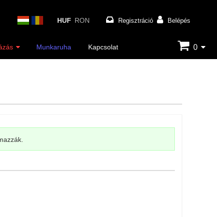
HUF
RON
Regisztráció
Belépés
0
ázás
Munkaruha
Kapcsolat
lmazzák.