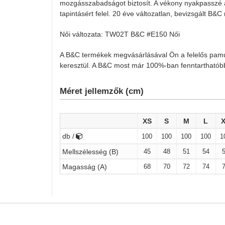
mozgásszabadságot biztosít. A vékony nyakpasszé 
tapintásért felel. 20 éve változatlan, bevizsgált B&
Női változata: TW02T B&C #E150 Női
A B&C termékek megvásárlásával Ön a felelős pam
keresztül. A B&C most már 100%-ban fenntarthatób
Méret jellemzők (cm)
XS
S
M
L
db /
100
100
100
100
1
45
48
51
54
Mellszélesség (B)
68
70
72
74
Magasság (A)