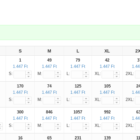
.
S
M
L
XL
2
1
49
79
42
3
1.447 Ft
1.447 Ft
1.447 Ft
1.447 Ft
1.44
S:
M:
L:
XL:
2XL:
170
74
125
105
2
Fennakadás
1.447 Ft
1.447 Ft
1.447 Ft
1.447 Ft
1.44
S:
M:
L:
XL:
2XL:
Kedves partnereink!
A nyári dömpig beköszöntével, a
300
846
1057
992
6
1.447 Ft
1.447 Ft
1.447 Ft
1.447 Ft
1.44
megnövekedett igények miatt
S:
M:
L:
XL:
2XL:
a másnapi teljesítést akkor tudjuk
nagyobb biztonsággal ígérni, ha a rendelés
16
65
231
139
1
9 óra előtt beérkezik.