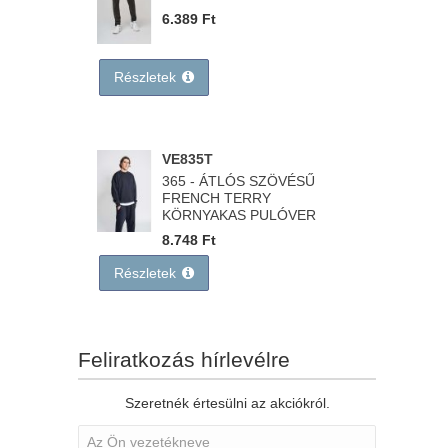
6.389 Ft
Részletek
VE835T
365 - ÁTLÓS SZÖVÉSŰ
FRENCH TERRY
KÖRNYAKAS PULÓVER
8.748 Ft
Részletek
Feliratkozás hírlevélre
Szeretnék értesülni az akciókról.