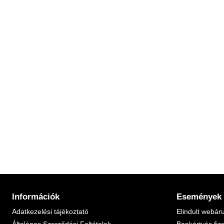
Információk
Események
Adatkezelési tájékoztató
Elindult webár
Általános Szerződési Feltételek
Bankártyás fiz