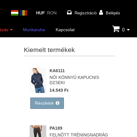
HUF
RON
Regisztráció
Belépés
0
ázás
Munkaruha
Kapcsolat
Kiemelt termékek
KA6111
NŐI KÖNNYŰ KAPUCNIS
DZSEKI
14.543 Ft
Részletek
PA189
FELNŐTT TRÉNINGNADRÁG