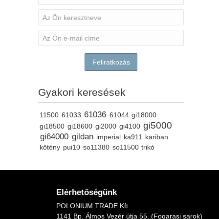
Feliratkozás
Gyakori keresések
61036
11500
61033
61044
gi18000
gi5000
gi18500
gi18600
gi2000
gi4100
gi64000
gildan
imperial
ka911
kariban
kötény
pui10
so11380
so11500
trikó
Elérhetőségünk
POLONIUM TRADE Kft.
1141 Bp. Álmos Vezér útja 55. (Fogarasi sarok)