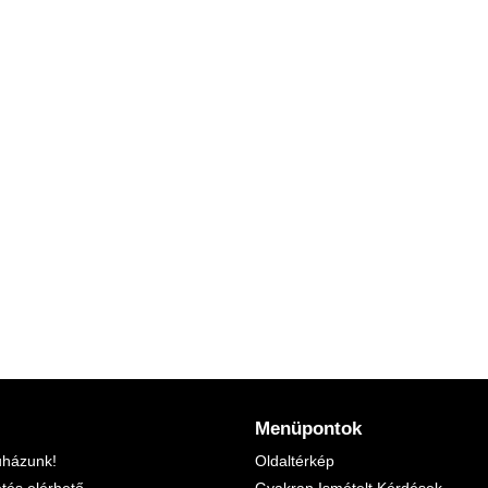
Menüpontok
uházunk!
Oldaltérkép
etés elérhető
Gyakran Ismételt Kérdések