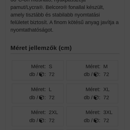
pamut/Lycra®. Belcoro® fonallal készült,
amely tisztább és stabilabb nyomtatási
felületet biztosít. A finom kötésű anyag javítja a
nyomtathatóságot.
Méret jellemzők (cm)
Méret:
S
Méret:
M
db /
:
72
db /
:
72
Méret:
L
Méret:
XL
db /
:
72
db /
:
72
Méret:
2XL
Méret:
3XL
db /
:
72
db /
:
72