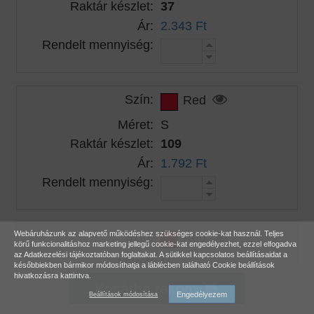
Raktár készlet:
37
Ár:
2.343 Ft
Rendelt mennyiség:
Szín:
Red
Méret:
S
Raktár készlet:
109
Ár:
1.792 Ft
Rendelt mennyiség:
Szín:
Webáruházunk az alapvető működéshez szükséges cookie-kat használ. Teljes
Red
körű funkcionalitáshoz marketing jellegű cookie-kat engedélyezhet, ezzel elfogadva
az
Adatkezelési tájékoztatóban
foglaltakat. A sütikkel kapcsolatos beállításaidat a
Méret:
M
későbbiekben bármikor módosíthatja a láblécben található Cookie beállítások
hivatkozásra kattintva.
Raktár készlet:
264
Kosárba rakom
Engedélyezem
Beállítások módosítása
Ár:
1.792 Ft