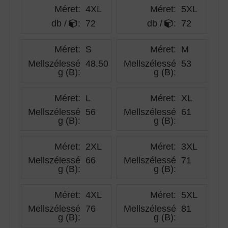
Méret:
4XL
Méret:
5XL
db /
:
72
db /
:
72
Méret:
S
Méret:
M
Mellszélessé
48.50
Mellszélessé
53
g (B)
:
g (B)
:
Méret:
L
Méret:
XL
Mellszélessé
56
Mellszélessé
61
g (B)
:
g (B)
:
Méret:
2XL
Méret:
3XL
Mellszélessé
66
Mellszélessé
71
g (B)
:
g (B)
:
Méret:
4XL
Méret:
5XL
Mellszélessé
76
Mellszélessé
81
g (B)
:
g (B)
: