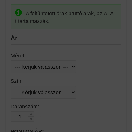
A feltüntetett árak bruttó árak, az ÁFA-
t tartalmazzák.
Ár
Méret:
Szín:
Darabszám:
db
PONTOS ÁR: