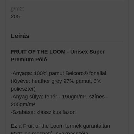
g/m2:
205
Leírás
FRUIT OF THE LOOM - Unisex Super
Premium Póló
-Anyaga: 100% pamut Belcoro® fonallal
(Kivéve: heather grey 97% pamut, 3%
poliészter)
-Anyag súlya: fehér - 190gm/m², színes -
205gm/m²
-Szabása: klasszikus fazon
Ez a Fruit of the Loom termék garantáltan
60°C-on mosható, nyakpasszéja