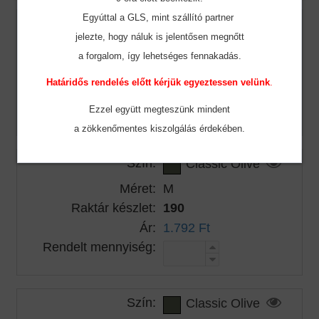
Egyúttal a GLS, mint szállító partner
Szín:
Classic Olive
jelezte, hogy náluk is jelentősen megnőtt
Méret:
S
a forgalom, így lehetséges fennakadás.
Raktár készlet:
122
Határidős rendelés előtt kérjük egyeztessen velünk
.
Ár:
1.792 Ft
Rendelt mennyiség:
Ezzel együtt megteszünk mindent
a zökkenőmentes
kiszolgálás érdekében.
Szín:
Classic Olive
Méret:
M
Raktár készlet:
190
Ár:
1.792 Ft
Rendelt mennyiség:
Szín:
Classic Olive