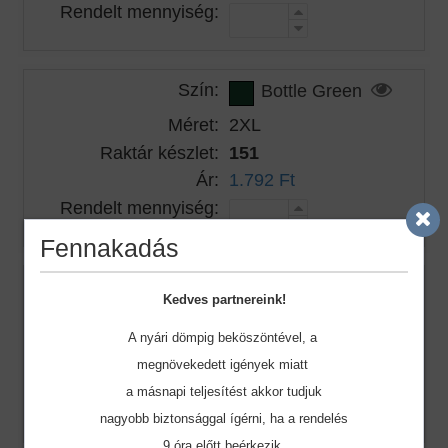
Rendelt mennyiség:
Szín:
Bottle Green
Méret:
2XL
Raktár készlet:
151
Ár:
1.792 Ft
Rendelt mennyiség:
Fennakadás
Szín:
Bottle Green
Kedves partnereink!
Méret:
3XL
A nyári dömpig beköszöntével, a
Raktár készlet:
88
megnövekedett igények miatt
Ár:
2.343 Ft
a másnapi teljesítést akkor tudjuk
Rendelt mennyiség:
nagyobb biztonsággal ígérni, ha a rendelés
9 óra előtt beérkezik.