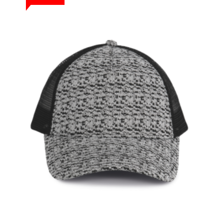
Egyúttal a GLS, mint szállító partner
jelezte, hogy náluk is jelentősen megnőtt
a forgalom, így lehetséges fennakadás.
Határidős rendelés előtt kérjük egyeztessen velünk
.
Ezzel együtt megteszünk mindent
a zökkenőmentes
kiszolgálás érdekében.