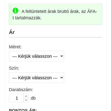
A feltüntetett árak bruttó árak, az ÁFA-
t tartalmazzák.
Ár
Méret:
Szín:
Darabszám:
db
PONTOS ÁR: