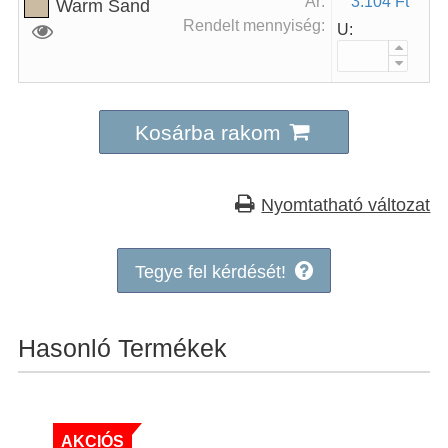
Ár:
3.104 Ft
Warm Sand
Rendelt mennyiség:
U:
Kosárba rakom
Nyomtatható változat
Fennakadás
Tegye fel kérdését!
Kedves partnereink!
A nyári dömpig beköszöntével, a
Hasonló Termékek
megnövekedett igények miatt
a másnapi teljesítést akkor tudjuk
nagyobb biztonsággal ígérni, ha a rendelés
9 óra előtt beérkezik.
AKCIÓS