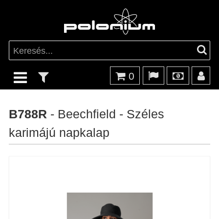
0
B788R
- Beechfield - Széles
karimájú napkalap