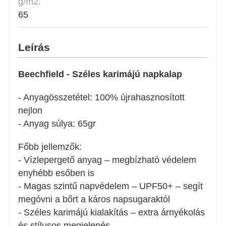
g/m2:
65
Leírás
Beechfield - Széles karimájú napkalap
- Anyagösszetétel: 100% újrahasznosított
nejlon
- Anyag súlya: 65gr
Főbb jellemzők:
- Vízlepergető anyag – megbízható védelem
enyhébb esőben is
- Magas szintű napvédelem – UPF50+ – segít
megóvni a bőrt a káros napsugaraktól
- Széles karimájú kialakítás – extra árnyékolás
és stílusos megjelenés