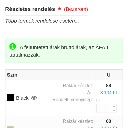
Részletes rendelés
(Bezárom)
Több termék rendelése esetén...
A feltüntetett árak bruttó árak, az ÁFA-t
tartalmazzák.
Szín
U
Raktár készlet:
88
Ár:
3.104 Ft
Black
Rendelt mennyiség:
U:
Raktár készlet:
60