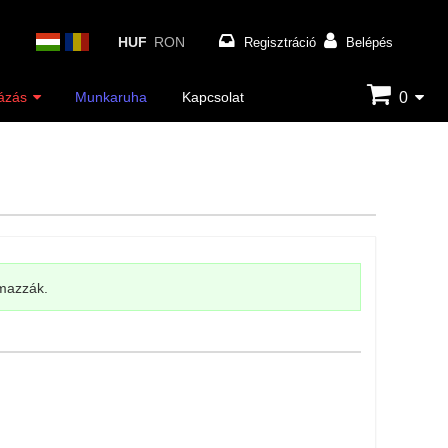
HUF
RON
Regisztráció
Belépés
0
ázás
Munkaruha
Kapcsolat
lmazzák.