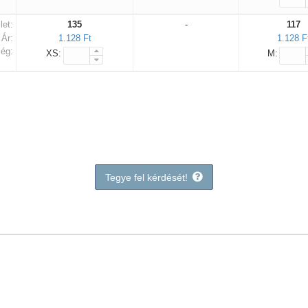
let:
135
-
117
Ár:
1.128 Ft
1.128 F
ég:
XS:
M:
Tegye fel kérdését!