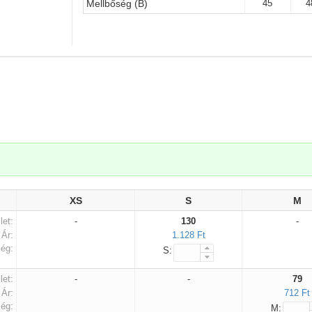
45
4
Mellbőség (B)
.
XS
S
M
let:
-
130
-
Ár:
1.128 Ft
ég:
S:
let:
-
-
79
Ár:
712 Ft
ég:
M: