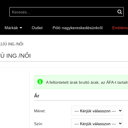
Márkák
Outlet
Póló nagykereskedésünkről
Emblém
JÚ ING /NŐI
Ú ING /NŐI
A feltüntetett árak bruttó árak, az ÁFA-t tarta
Ár
Méret:
Szín: