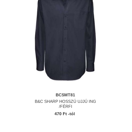
BCSMT81
B&C SHARP HOSSZÚ UJJÚ ING
/FÉRFI
470 Ft -tól