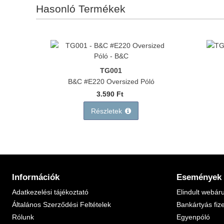
Hasonló Termékek
TG001
B&C #E220 Oversized Póló
3.590 Ft
Részletek
Információk
Események
Adatkezelési tájékoztató
Elindult webár
Általános Szerződési Feltételek
Bankártyás fiz
Rólunk
Egyenpóló