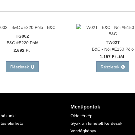
TG002
TW02T
B&C #E220 Póló
B&C - Női #E150 Póló
2.692 Ft
1.157 Ft -tól
Részletek
Részletek
Menüpontok
uházunk!
Oldaltérkép
etés elérhető
Gyakran Ismételt Kérdések
Vendégkönyv