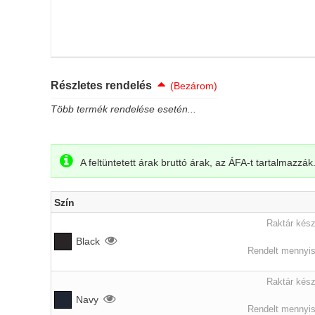
Részletes rendelés
(Bezárom)
Több termék rendelése esetén...
A feltüntetett árak bruttó árak, az ÁFA-t tartalmazzák
Szín
Raktár kész
Black
Rendelt mennyis
Raktár kész
Navy
Rendelt mennyis