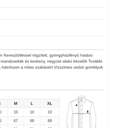
r Keresztöltéssel rögzített, gyöngyházfényű hatású
 mandzsetták és keskeny, négyzet alakú kézelők További
hátrészen a nőies szabásért Vízszintes utolsó gomblyuk
S
M
L
XL
0
10
10
10
6
67
68
69