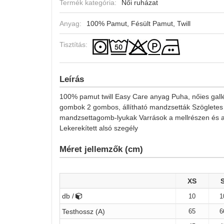
Termék kategória:
Női ruházat
Anyag:
100% Pamut, Fésült Pamut, Twill
Tisztítás:
Leírás
100% pamut twill Easy Care anyag Puha, nőies gallé
gombok 2 gombos, állítható mandzsetták Szögletes
mandzsettagomb-lyukak Varrások a mellrészen és a 
Lekerekített alsó szegély
Méret jellemzők (cm)
XS
db /
10
1
65
6
Testhossz (A)