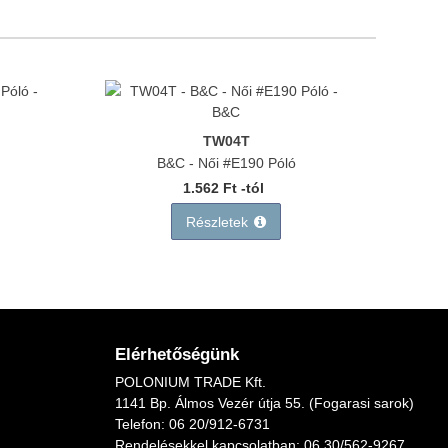
TW04T
B&C - Női #E190 Póló
1.562 Ft -tól
Részletek
Elérhetőségünk
POLONIUM TRADE Kft.
1141 Bp. Álmos Vezér útja 55. (Fogarasi sarok)
Telefon:
06 20/912-6731
Rendelésekkel kapcsolatban: 06
30/562-9267