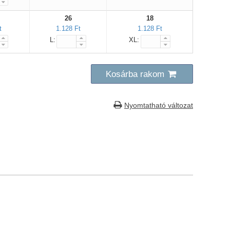
26
18
t
1.128 Ft
1.128 Ft
L:
XL:
Kosárba rakom
Nyomtatható változat