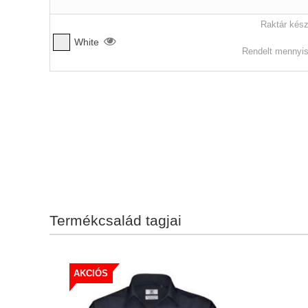
Raktár kész
White
Rendelt mennyis
Termékcsalád tagjai
AKCIÓS