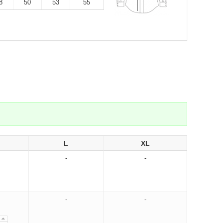
8
50
53
55
L
XL
-
-
-
-