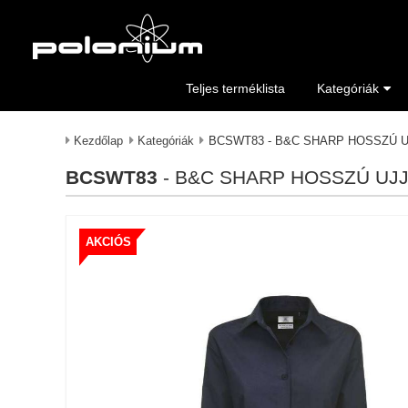
Teljes terméklista
Kategóriák
Kezdőlap
Kategóriák
BCSWT83 - B&C SHARP HOSSZÚ UJ
BCSWT83
- B&C SHARP HOSSZÚ UJJ
AKCIÓS