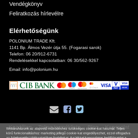
Vendégkönyv
Feliratkozás hírlevélre
Elérhetőségünk
POLONIUM TRADE Kft.
1141 Bp. Álmos Vezér útja 55. (Fogarasi sarok)
Telefon:
06 20/912-6731
Rendelésekkel kapcsolatban: 06
30/562-9267
Email:
info@polonium.hu
Kezdőlap
Teljes terméklista
Blog
Kapcsolat
Webáruházunk az alapvető működéshez szükséges cookie-kat használ. Teljes
körű funkcionalitáshoz marketing jellegű cookie-kat engedélyezhet, ezzel elfogadva
az
Adatkezelési tájékoztatóban
foglaltakat. A sütikkel kapcsolatos beállításaidat a