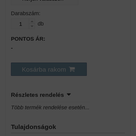
Darabszám:
db
PONTOS ÁR:
-
Kosárba rakom
Részletes rendelés
Több termék rendelése esetén...
Tulajdonságok