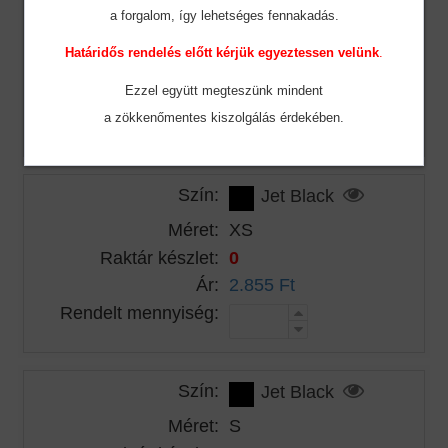
a forgalom, így lehetséges fennakadás.
Méret:
XL
Határidős rendelés előtt kérjük egyeztessen velünk
.
Raktár készlet:
13
Ár:
2.855 Ft
Ezzel együtt megteszünk mindent
Rendelt mennyiség:
a zökkenőmentes
kiszolgálás érdekében.
Szín:
Jet Black
Méret:
XS
Raktár készlet:
0
Ár:
2.855 Ft
Rendelt mennyiség:
Szín:
Jet Black
Méret:
S