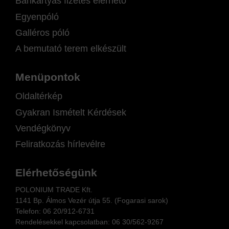
Bankártyás fizetés elérhető
Egyenpóló
Galléros póló
A bemutató terem elkészült
Menüpontok
Oldaltérkép
Gyakran Ismételt Kérdések
Vendégkönyv
Feliratkozás hírlevélre
Elérhetőségünk
POLONIUM TRADE Kft.
1141 Bp. Álmos Vezér útja 55. (Fogarasi sarok)
Telefon:
06 20/912-6731
Rendelésekkel kapcsolatban: 06
30/562-9267