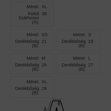
Méret:
XL
Külső
39
Szárhossz
(A)
:
Méret:
XS
Méret:
S
Derékbőség
21
Derékbőség
23
(B)
:
(B)
:
Méret:
M
Méret:
L
Derékbőség
25
Derékbőség
27
(B)
:
(B)
:
Méret:
XL
Derékbőség
29
(B)
: