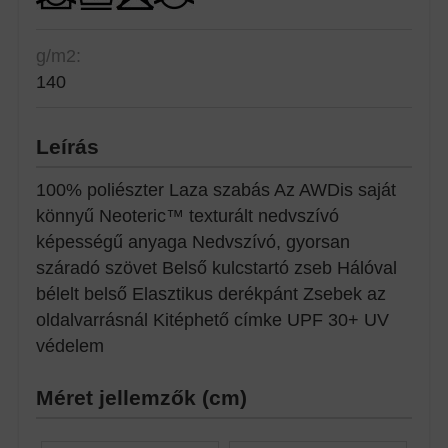
g/m2:
140
Leírás
100% poliészter Laza szabás Az AWDis saját
könnyű Neoteric™ texturált nedvszívó
képességű anyaga Nedvszívó, gyorsan
száradó szövet Belső kulcstartó zseb Hálóval
bélelt belső Elasztikus derékpánt Zsebek az
oldalvarrásnál Kitéphető címke UPF 30+ UV
védelem
Méret jellemzők (cm)