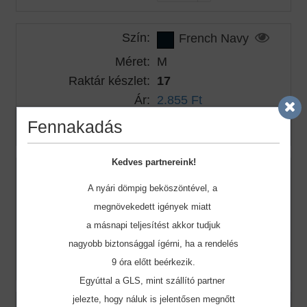
Szín:
French Navy
Méret:
M
Raktár készlet:
17
Ár:
2.855 Ft
Rendelt mennyiség:
Fennakadás
Kedves partnereink!
Szín:
French Navy
A nyári dömpig beköszöntével, a
Méret:
L
megnövekedett igények miatt
Raktár készlet:
27
a másnapi teljesítést akkor tudjuk
Ár:
2.855 Ft
nagyobb biztonsággal ígérni, ha a rendelés
Rendelt mennyiség:
9 óra előtt beérkezik.
Egyúttal a GLS, mint szállító partner
jelezte, hogy náluk is jelentősen megnőtt
Szín:
French Navy