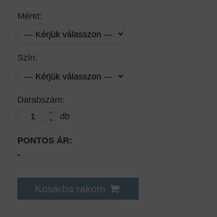
Méret:
Szín:
Darabszám:
db
PONTOS ÁR:
-
Kosárba rakom