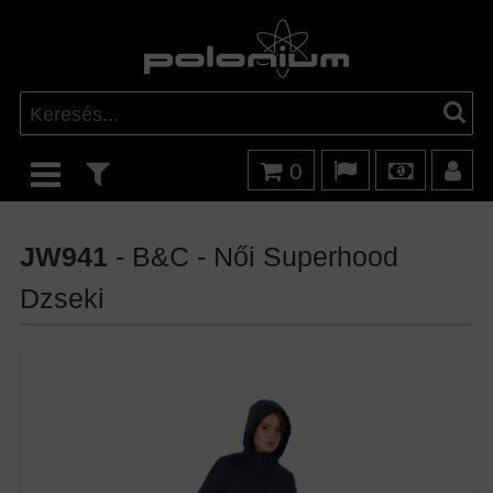
0
JW941
- B&C - Női Superhood
Dzseki