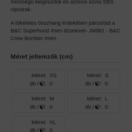
minőségű kiegészítők és azonos színű SBS
cipzárak.
A tökéletes összhang érdekében párosítsd a
B&C Superhood /men dzsekivel- JM961 - B&C
Crew Bomber /men
Méret jellemzők (cm)
Méret:
XS
Méret:
S
db /
:
0
db /
:
0
Méret:
M
Méret:
L
db /
:
0
db /
:
0
Méret:
XL
db /
:
0