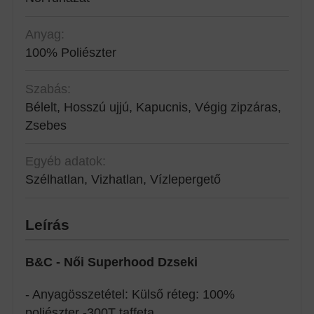
Anyag:
100% Poliészter
Szabás:
Bélelt, Hosszú ujjú, Kapucnis, Végig zipzáras,
Zsebes
Egyéb adatok:
Szélhatlan, Vizhatlan, Vízlepergető
Leírás
B&C - Női Superhood Dzseki
- Anyagösszetétel: Külső réteg: 100%
poliészter -300T taffeta