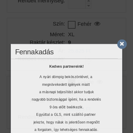
Rendelt mennyiség:
Szín:
Fehér
Méret:
XL
Raktár készlet:
9
Fennakadás
Ár:
25.825 Ft
Rendelt mennyiség:
Kedves partnereink!
A nyári dömpig beköszöntével, a
Szín:
Fekete
megnövekedett igények miatt
a másnapi teljesítést akkor tudjuk
Méret:
XS
nagyobb biztonsággal ígérni, ha a rendelés
Raktár készlet:
3
9 óra előtt beérkezik.
Ár:
25.825 Ft
Egyúttal a GLS, mint szállító partner
Rendelt mennyiség:
jelezte, hogy náluk is jelentősen megnőtt
a forgalom, így lehetséges fennakadás.