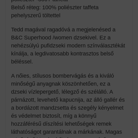
Belső réteg: 100% poliészter taffeta
pehelyszerű töltettel
Tedd magával ragadóvá a megjelenésed a
B&C Superhood /women dzsekivel. Ez a
nehézsúlyú pufidzseki modern színválasztékát
kínálja, a legdivatosabb kontrasztos belső
béléssel.
A nőies, stílusos bombervágás és a kiváló
minőségű anyagnak köszönhetően, ez a
dzseki vízlepergető, lélegző és szélálló. A
párnázott, levehető kapucnija, az álló gallér és
a bordázott mandzsetta és szegély kényelmet
és védelmet biztosít, míg a könnyű
hozzáférésű díszítési lehetőségek remek
láthatóságot garantálnak a márkának. Magas