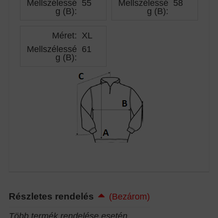
Mellszélessé
55
Mellszélessé
58
g (B)
:
g (B)
:
Méret:
XL
Mellszélessé
61
g (B)
:
Részletes rendelés
(Bezárom)
Több termék rendelése esetén...