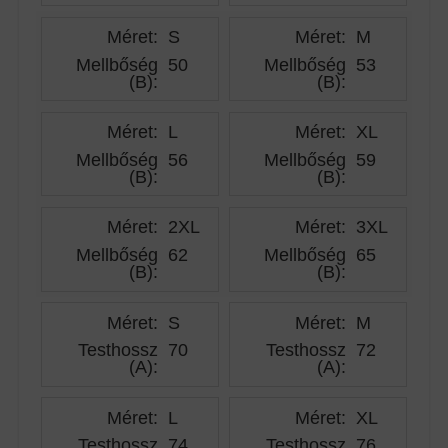
Méret:
S
Méret:
M
Mellbőség
50
Mellbőség
53
(B)
:
(B)
:
Méret:
L
Méret:
XL
Mellbőség
56
Mellbőség
59
(B)
:
(B)
:
Méret:
2XL
Méret:
3XL
Mellbőség
62
Mellbőség
65
(B)
:
(B)
:
Méret:
S
Méret:
M
Testhossz
70
Testhossz
72
(A)
:
(A)
:
Méret:
L
Méret:
XL
Testhossz
74
Testhossz
76