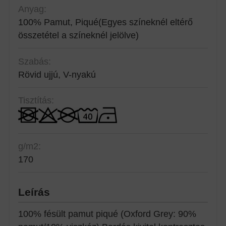
Anyag:
100% Pamut, Piqué
(Egyes színeknél eltérő
összetétel a színeknél jelölve)
Szabás:
Rövid ujjú, V-nyakú
Tisztítás:
g/m2:
170
Leírás
100% fésült pamut piqué (Oxford Grey: 90%