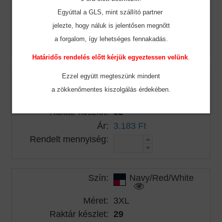
Raktár készlet:
23
Egyúttal a GLS, mint szállító partner
Ár:
3.183 Ft
jelezte, hogy náluk is jelentősen megnőtt
Rendelt mennyiség:
a forgalom, így lehetséges fennakadás.
Határidős rendelés előtt kérjük egyeztessen velünk
.
Szín:
Navy/Red/White
Ezzel együtt megteszünk mindent
a zökkenőmentes
kiszolgálás érdekében.
Méret:
2XL
Raktár készlet:
32
Ár:
3.183 Ft
Rendelt mennyiség:
Szín:
Navy/Red/White
Méret:
3XL
Raktár készlet:
29