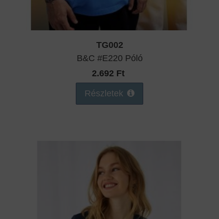
TG002
B&C #E220 Póló
2.692 Ft
Részletek