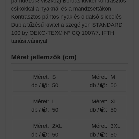
pamut/10% viszkóz) Bordás kivitel kontrasztos
csíkokkal a nyaknál és a mandzsettákon
Kontrasztos pántos nyak és oldalsó sliccelés
Dupla tűzésű kivitel a szegélyen STANDARD
100 by OEKO-TEX® N° CQ 1007/7, IFTH
tanúsítvánnyal
Méret jellemzők (cm)
Méret:
S
Méret:
M
db /
:
50
db /
:
50
Méret:
L
Méret:
XL
db /
:
50
db /
:
50
Méret:
2XL
Méret:
3XL
db /
:
50
db /
:
50