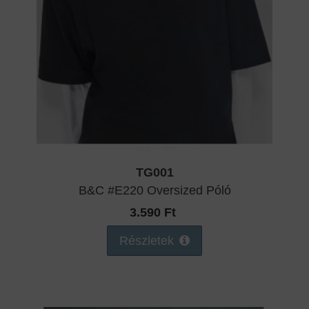
TG001
B&C #E220 Oversized Póló
3.590 Ft
Részletek