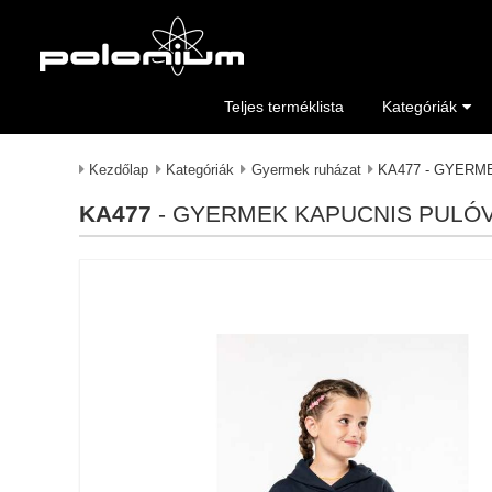
Teljes terméklista
Kategóriák
Kezdőlap
Kategóriák
Gyermek ruházat
KA477 - GYERM
KA477
- GYERMEK KAPUCNIS PULÓ