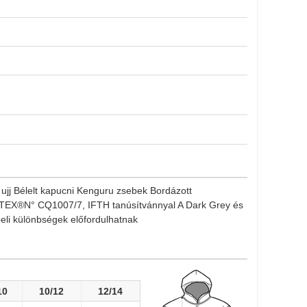
ujj Bélelt kapucni Kenguru zsebek Bordázott
EX®N° CQ1007/7, IFTH tanúsítvánnyal A Dark Grey és
eli különbségek előfordulhatnak
10
10/12
12/14