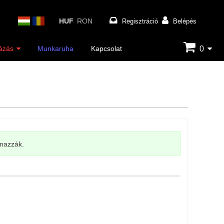
HUF
RON
Regisztráció
Belépés
0
ázás
Munkaruha
Kapcsolat
lmazzák.