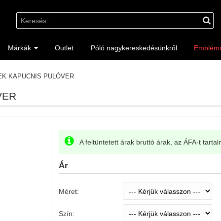
Márkák
Outlet
Póló nagykereskedésünkről
Emblém
EK KAPUCNIS PULÓVER
VER
A feltüntetett árak bruttó árak, az ÁFA-t tarta
Ár
Méret:
Szín: