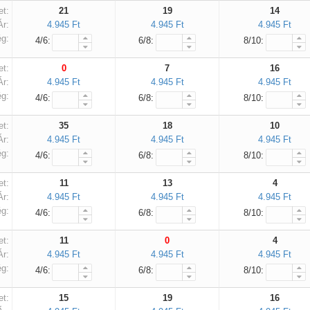
et:
21
19
14
Ár:
4.945 Ft
4.945 Ft
4.945 Ft
g:
4/6:
6/8:
8/10:
et:
0
7
16
Fennakadás
Ár:
4.945 Ft
4.945 Ft
4.945 Ft
g:
4/6:
6/8:
8/10:
Kedves partnereink!
A nyári dömpig beköszöntével, a
et:
35
18
10
megnövekedett igények miatt
Ár:
4.945 Ft
4.945 Ft
4.945 Ft
g:
a másnapi teljesítést akkor tudjuk
4/6:
6/8:
8/10:
nagyobb biztonsággal ígérni, ha a rendelés
9 óra előtt beérkezik.
et:
11
13
4
Egyúttal a GLS, mint szállító partner
Ár:
4.945 Ft
4.945 Ft
4.945 Ft
jelezte, hogy náluk is jelentősen megnőtt
g:
4/6:
6/8:
8/10:
a forgalom, így lehetséges fennakadás.
et:
11
0
4
Határidős rendelés előtt kérjük egyeztessen velünk
.
Ár:
4.945 Ft
4.945 Ft
4.945 Ft
Ezzel együtt megteszünk mindent
g:
4/6:
6/8:
8/10:
a zökkenőmentes
kiszolgálás érdekében.
et:
15
19
16