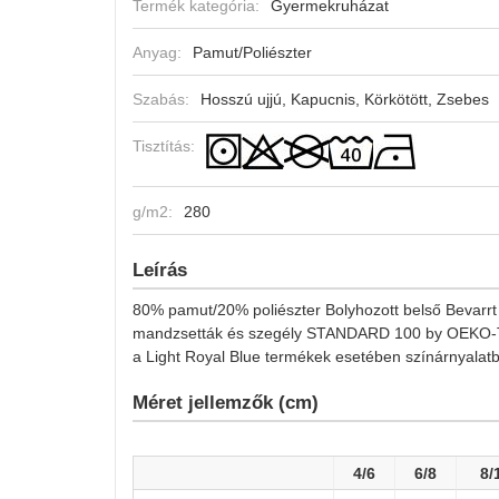
Termék kategória:
Gyermekruházat
Anyag:
Pamut/Poliészter
Szabás:
Hosszú ujjú, Kapucnis, Körkötött, Zsebes
Tisztítás:
g/m2:
280
Leírás
80% pamut/20% poliészter Bolyhozott belső Bevarrt 
mandzsetták és szegély STANDARD 100 by OEKO-T
a Light Royal Blue termékek esetében színárnyalatb
Méret jellemzők (cm)
4/6
6/8
8/