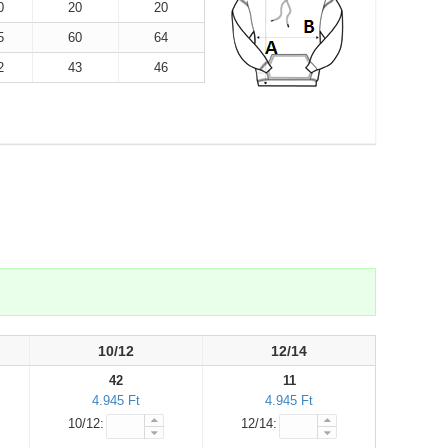
0
20
20
5
60
64
2
43
46
10/12
12/14
42
11
4.945 Ft
4.945 Ft
10/12:
12/14: