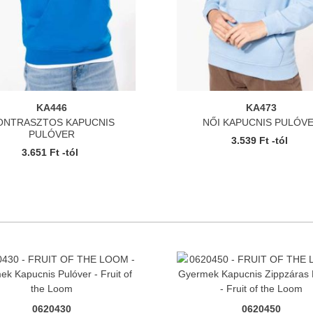
KA446
KA473
ONTRASZTOS KAPUCNIS
NŐI KAPUCNIS PULÓV
PULÓVER
3.539 Ft -tól
3.651 Ft -tól
0620430
0620450