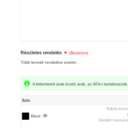
Részletes rendelés
(Bezárom)
Több termék rendelése esetén...
A feltüntetett árak bruttó árak, az ÁFA-t tartalmazzák
Szín
Raktár készl
Black
Rendelt mennyisé