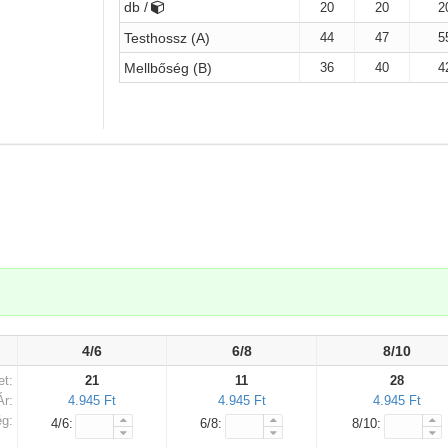
db /
20
20
2
44
47
5
Testhossz (A)
36
40
4
Mellbőség (B)
.
4/6
6/8
8/10
et:
21
11
28
Ár:
4.945 Ft
4.945 Ft
4.945 Ft
g:
4/6:
6/8:
8/10: