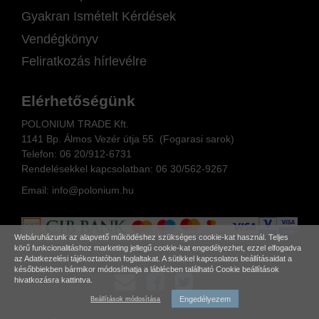
Gyakran Ismételt Kérdések
Vendégkönyv
Feliratkozás hírlevélre
Elérhetőségünk
POLONIUM TRADE Kft.
1141 Bp. Álmos Vezér útja 55. (Fogarasi sarok)
Telefon:
06 20/912-6731
Rendelésekkel kapcsolatban: 06
30/562-9267
Email:
info@polonium.hu
Webáruházunk az alapvető működéshez szükséges cookie-kat használ. Teljes
körű funkcionalitáshoz marketing jellegű cookie-kat engedélyezhet, ezzel elfogadva
az
Adatkezelési tájékoztatóban
foglaltakat. A sütikkel kapcsolatos beállításaidat a
későbbiekben bármikor módosíthatja a láblécben található Cookie beállítások
hivatkozásra kattintva.
Engedélyezem
Beállítások módosítása