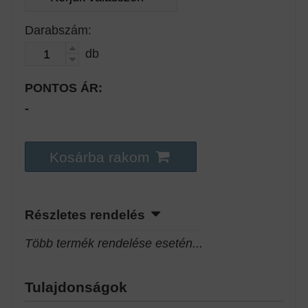
Darabszám:
db
PONTOS ÁR:
-
Kosárba rakom
Részletes rendelés
Több termék rendelése esetén...
Tulajdonságok