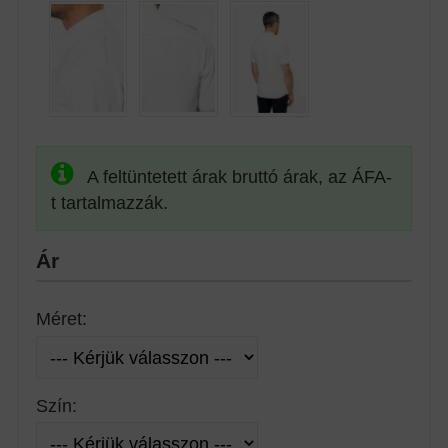
A feltüntetett árak bruttó árak, az ÁFA-
t tartalmazzák.
Ár
Méret:
Szín: