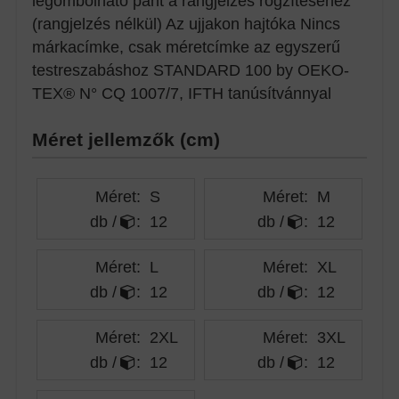
legombolható pánt a rangjelzés rögzítéséhez
(rangjelzés nélkül) Az ujjakon hajtóka Nincs
márkacímke, csak méretcímke az egyszerű
testreszabáshoz STANDARD 100 by OEKO-
TEX® N° CQ 1007/7, IFTH tanúsítvánnyal
Méret jellemzők (cm)
Méret:
S
Méret:
M
db /
:
12
db /
:
12
Méret:
L
Méret:
XL
db /
:
12
db /
:
12
Méret:
2XL
Méret:
3XL
db /
:
12
db /
:
12