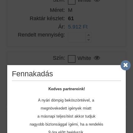
Méret:
M
Raktár készlet:
61
Ár:
5.912 Ft
Rendelt mennyiség:
Szín:
White
Méret:
L
Fennakadás
Raktár készlet:
91
Ár:
5.912 Ft
Kedves partnereink!
Rendelt mennyiség:
A nyári dömpig beköszöntével, a
megnövekedett igények miatt
Szín:
White
a másnapi teljesítést akkor tudjuk
nagyobb biztonsággal ígérni, ha a rendelés
Méret:
XL
9 óra előtt beérkezik.