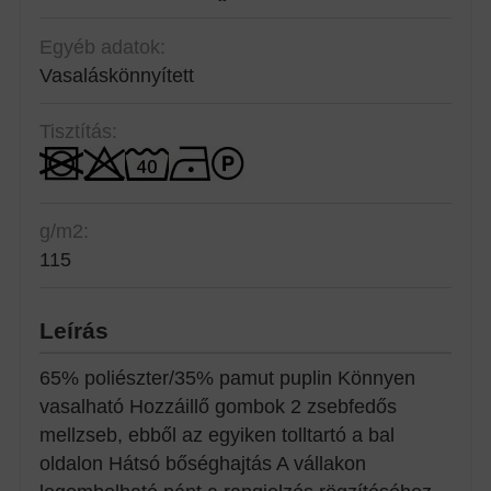
Egyéb adatok:
Vasaláskönnyített
Tisztítás:
g/m2:
115
Leírás
65% poliészter/35% pamut puplin Könnyen
vasalható Hozzáillő gombok 2 zsebfedős
mellzseb, ebből az egyiken tolltartó a bal
oldalon Hátsó bőséghajtás A vállakon