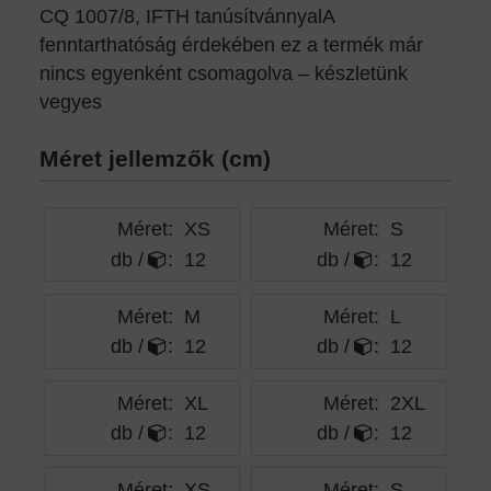
CQ 1007/8, IFTH tanúsítvánnyalA
fenntarthatóság érdekében ez a termék már
nincs egyenként csomagolva – készletünk
vegyes
Méret jellemzők (cm)
Méret:
XS
Méret:
S
db /
:
12
db /
:
12
Méret:
M
Méret:
L
db /
:
12
db /
:
12
Méret:
XL
Méret:
2XL
db /
:
12
db /
:
12
Méret:
XS
Méret:
S