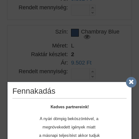
Rendelt mennyiség:
Szín:
Chambray Blue
Méret:
L
Raktár készlet:
2
Ár:
9.502 Ft
Rendelt mennyiség:
Fennakadás
Szín:
Chambray Blue
Kedves partnereink!
Méret:
XL
Raktár készlet:
25
A nyári dömpig beköszöntével, a
Ár:
9.502 Ft
megnövekedett igények miatt
Rendelt mennyiség:
a másnapi teljesítést akkor tudjuk