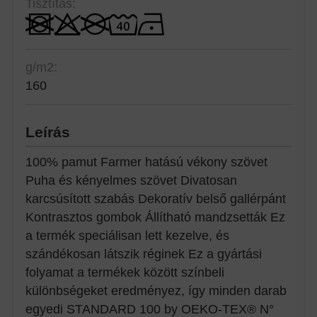
Tisztítás:
g/m2:
160
Leírás
100% pamut Farmer hatású vékony szövet
Puha és kényelmes szövet Divatosan
karcsúsított szabás Dekoratív belső gallérpánt
Kontrasztos gombok Állítható mandzsetták Ez
a termék speciálisan lett kezelve, és
szándékosan látszik réginek Ez a gyártási
folyamat a termékek között színbeli
különbségeket eredményez, így minden darab
egyedi STANDARD 100 by OEKO-TEX® N°