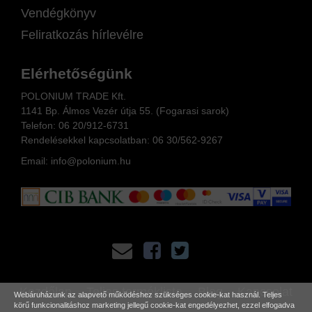
Vendégkönyv
Feliratkozás hírlevélre
Elérhetőségünk
POLONIUM TRADE Kft.
1141 Bp. Álmos Vezér útja 55. (Fogarasi sarok)
Telefon:
06 20/912-6731
Rendelésekkel kapcsolatban: 06
30/562-9267
Email:
info@polonium.hu
Kezdőlap
Teljes terméklista
Blog
Kapcsolat
Webáruházunk az alapvető működéshez szükséges cookie-kat használ. Teljes
körű funkcionalitáshoz marketing jellegű cookie-kat engedélyezhet, ezzel elfogadva