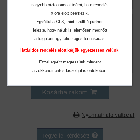
nagyobb biztonsággal ígérni, ha a rendelés
9 óra előtt beérkezik.
Szín:
Chambray Blue
Egyúttal a GLS, mint szállító partner
jelezte, hogy náluk is jelentősen megnőtt
Méret:
2XL
a forgalom, így lehetséges fennakadás.
Raktár készlet:
10
Határidős rendelés előtt kérjük egyeztessen velünk
.
Ár:
9.502 Ft
Rendelt mennyiség:
Ezzel együtt megteszünk mindent
a zökkenőmentes
kiszolgálás érdekében.
Kosárba rakom
Nyomtatható változat
Tegye fel kérdését!