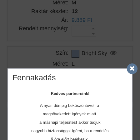
Méret:
M
Raktár készlet:
12
Ár:
9.889 Ft
Rendelt mennyiség:
Szín:
Bright Sky
Méret:
L
Raktár készlet:
10
Fennakadás
Ár:
9.889 Ft
Rendelt mennyiség:
Kedves partnereink!
A nyári dömpig beköszöntével, a
Szín:
Bright Sky
megnövekedett igények miatt
a másnapi teljesítést akkor tudjuk
Méret:
XL
nagyobb biztonsággal ígérni, ha a rendelés
Raktár készlet:
34
9 óra előtt beérkezik.