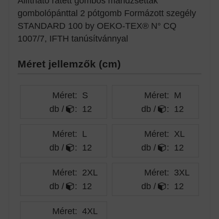
Állítható rátett gombos mandzsetták
gombolópánttal 2 pótgomb Formázott szegély
STANDARD 100 by OEKO-TEX® N° CQ
1007/7, IFTH tanúsítvánnyal
Méret jellemzők (cm)
Méret:
S
Méret:
M
db /
:
12
db /
:
12
Méret:
L
Méret:
XL
db /
:
12
db /
:
12
Méret:
2XL
Méret:
3XL
db /
:
12
db /
:
12
Méret:
4XL