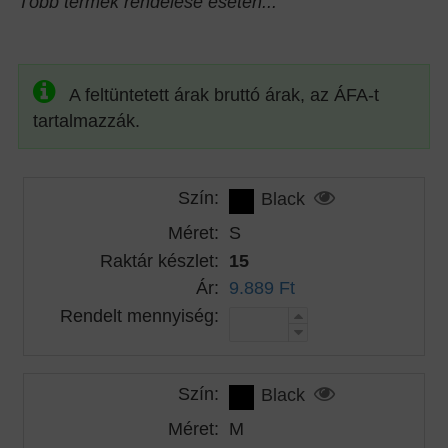
Több termék rendelése esetén...
A feltüntetett árak bruttó árak, az ÁFA-t
tartalmazzák.
Szín:
Black
Méret:
S
Raktár készlet:
15
Ár:
9.889 Ft
Rendelt mennyiség:
Szín:
Black
Méret:
M