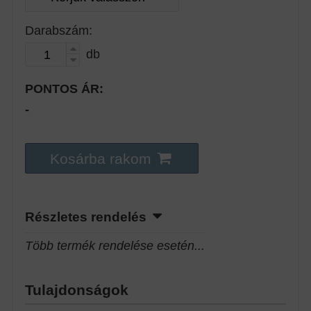
Darabszám:
db
PONTOS ÁR:
-
Kosárba rakom
Részletes rendelés
Több termék rendelése esetén...
Tulajdonságok