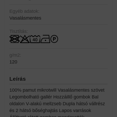
Egyéb adatok:
Vasalásmentes
Tisztítás:
g/m2:
120
Leírás
100% pamut mikrotwill Vasalásmentes szövet
Legombolható gallér Hozzáillő gombok Bal
oldalon V-alakú mellzseb Dupla hátsó vállrész
és 2 hátsó bőséghajtás Lapos varrások