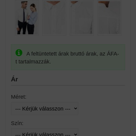
A feltüntetett árak bruttó árak, az ÁFA-
t tartalmazzák.
Ár
Méret:
Szín: