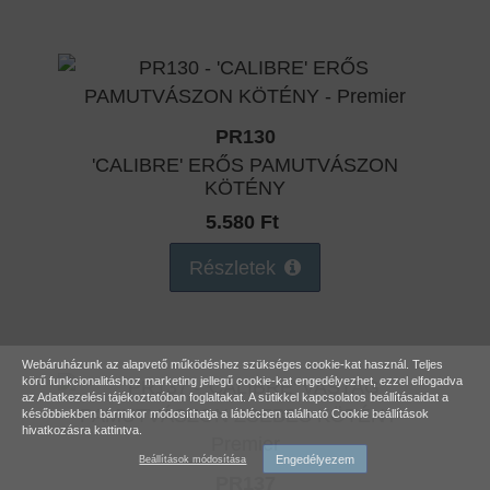
PR130
'CALIBRE' ERŐS PAMUTVÁSZON
KÖTÉNY
5.580 Ft
Részletek
Webáruházunk az alapvető működéshez szükséges cookie-kat használ. Teljes
körű funkcionalitáshoz marketing jellegű cookie-kat engedélyezhet, ezzel elfogadva
az
Adatkezelési tájékoztatóban
foglaltakat. A sütikkel kapcsolatos beállításaidat a
későbbiekben bármikor módosíthatja a láblécben található Cookie beállítások
hivatkozásra kattintva.
Engedélyezem
Beállítások módosítása
PR137