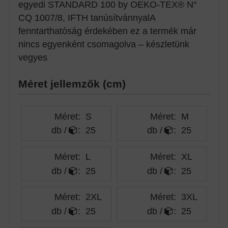
egyedi STANDARD 100 by OEKO-TEX® N°
CQ 1007/8, IFTH tanúsítvánnyalA
fenntarthatóság érdekében ez a termék már
nincs egyenként csomagolva – készletünk
vegyes
Méret jellemzők (cm)
Méret:
S
Méret:
M
db /
:
25
db /
:
25
Méret:
L
Méret:
XL
db /
:
25
db /
:
25
Méret:
2XL
Méret:
3XL
db /
:
25
db /
:
25