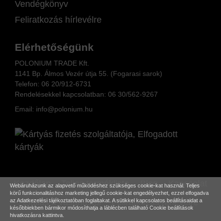
Vendégkönyv
Feliratkozás hírlevélre
Elérhetőségünk
POLONIUM TRADE Kft.
1141 Bp. Álmos Vezér útja 55. (Fogarasi sarok)
Telefon:
06 20/912-6731
Rendelésekkel kapcsolatban: 06
30/562-9267
Email:
info@polonium.hu
Kezdőlap
Teljes terméklista
Blog
Kapcsolat
Webáruházunk az alapvető működéshez szükséges cookie-kat használ. Teljes
körű funkcionalitáshoz marketing jellegű cookie-kat engedélyezhet, ezzel elfogadva
Elállás a vásárlástól
Feliratkozás hírlevélre
az
Adatkezelési tájékoztatóban
foglaltakat. A sütikkel kapcsolatos beállításaidat a
későbbiekben bármikor módosíthatja a láblécben található Cookie beállítások
hivatkozásra kattintva.