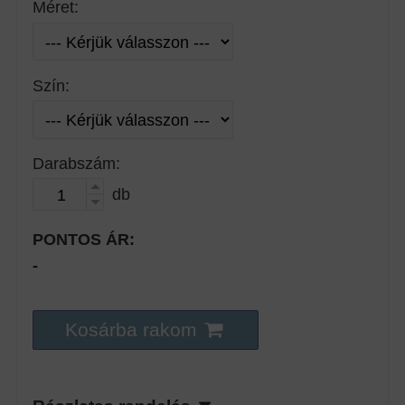
Méret:
Szín:
Darabszám:
db
PONTOS ÁR:
-
Kosárba rakom