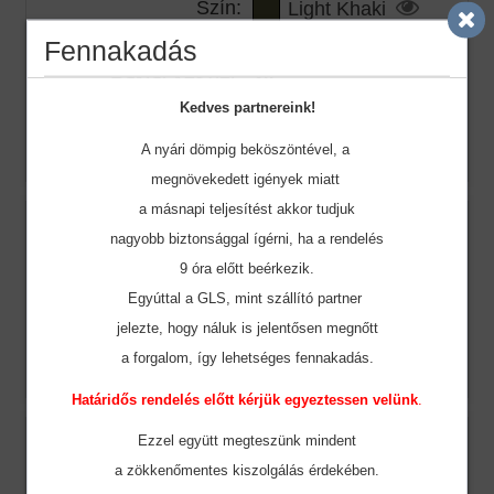
Szín:
Light Khaki
Fennakadás
Méret:
M
Raktár készlet:
24
Ár:
7.079 Ft
Kedves partnereink!
Rendelt mennyiség:
A nyári dömpig beköszöntével, a
megnövekedett igények miatt
a másnapi teljesítést akkor tudjuk
Szín:
Light Khaki
nagyobb biztonsággal ígérni, ha a rendelés
Méret:
L
9 óra előtt beérkezik.
Raktár készlet:
8
Egyúttal a GLS, mint szállító partner
Ár:
7.079 Ft
jelezte, hogy náluk is jelentősen megnőtt
Rendelt mennyiség:
a forgalom, így lehetséges fennakadás.
Határidős rendelés előtt kérjük egyeztessen velünk
.
Szín:
Light Khaki
Ezzel együtt megteszünk mindent
a zökkenőmentes
kiszolgálás érdekében.
Méret:
XL