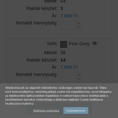
Méret:
54
Raktár készlet:
3
Ár:
7.906 Ft
Rendelt mennyiség:
Szín:
Fine Grey
Méret:
38
Raktár készlet:
14
Ár:
7.906 Ft
Rendelt mennyiség:
Webáruházunk az alapvető működéshez szükséges cookie-kat használ. Teljes
körű funkcionalitáshoz marketing jellegű cookie-kat engedélyezhet, ezzel elfogadva
Szín:
Fine Grey
az
Adatkezelési tájékoztatóban
foglaltakat. A sütikkel kapcsolatos beállításaidat a
későbbiekben bármikor módosíthatja a láblécben található Cookie beállítások
Méret:
40
hivatkozásra kattintva.
Kosárba rakom
Raktár készlet:
26
Engedélyezem
Beállítások módosítása