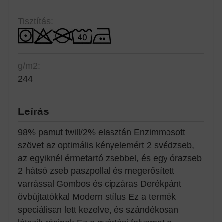
Tisztítás:
g/m2:
244
Leírás
98% pamut twill/2% elasztán Enzimmosott
szövet az optimális kényelemért 2 svédzseb,
az egyiknél érmetartó zsebbel, és egy órazseb
2 hátsó zseb paszpollal és megerősített
varrással Gombos és cipzáras Derékpánt
övbújtatókkal Modern stílus Ez a termék
speciálisan lett kezelve, és szándékosan