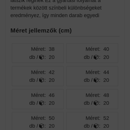
látszik réginek Ez a gyártási folyamat a
termékek között színbeli különbségeket
eredményez, így minden darab egyedi
Méret jellemzők (cm)
Méret:
38
Méret:
40
db /
:
20
db /
:
20
Méret:
42
Méret:
44
db /
:
20
db /
:
20
Méret:
46
Méret:
48
db /
:
20
db /
:
20
Méret:
50
Méret:
52
db /
:
20
db /
:
20