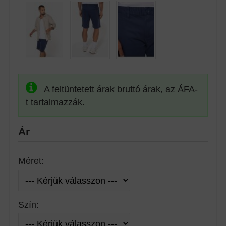
A feltüntetett árak bruttó árak, az ÁFA-
t tartalmazzák.
Ár
Méret:
Szín: