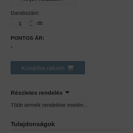
Darabszám:
db
PONTOS ÁR:
-
Kosárba rakom
Részletes rendelés
Több termék rendelése esetén...
Tulajdonságok