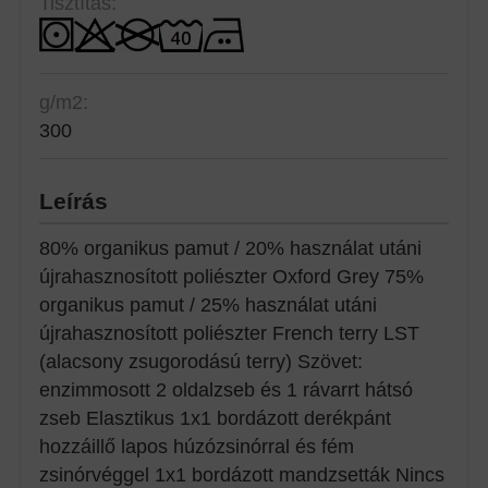
Tisztítás:
g/m2:
300
Leírás
80% organikus pamut / 20% használat utáni
újrahasznosított poliészter Oxford Grey 75%
organikus pamut / 25% használat utáni
újrahasznosított poliészter French terry LST
(alacsony zsugorodású terry) Szövet:
enzimmosott 2 oldalzseb és 1 rávarrt hátsó
zseb Elasztikus 1x1 bordázott derékpánt
hozzáillő lapos húzózsinórral és fém
zsinórvéggel 1x1 bordázott mandzsetták Nincs