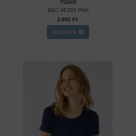
TG002
B&C #E220 Póló
2.692 Ft
Részletek