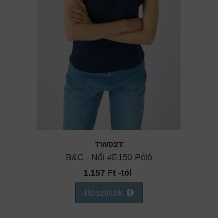
TW02T
B&C - Női #E150 Póló
1.157 Ft -tól
Részletek