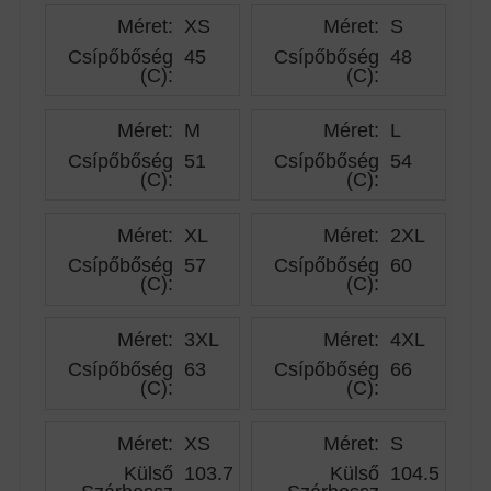
Méret:
XS
Méret:
S
Csípőbőség
45
Csípőbőség
48
(C)
:
(C)
:
Méret:
M
Méret:
L
Csípőbőség
51
Csípőbőség
54
(C)
:
(C)
:
Méret:
XL
Méret:
2XL
Csípőbőség
57
Csípőbőség
60
(C)
:
(C)
:
Méret:
3XL
Méret:
4XL
Csípőbőség
63
Csípőbőség
66
(C)
:
(C)
:
Méret:
XS
Méret:
S
Külső
103.75
Külső
104.50