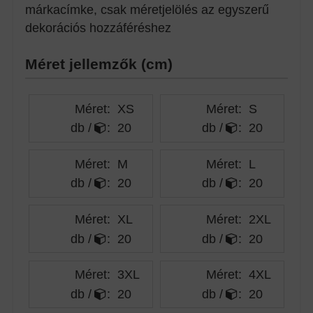
márkacímke, csak méretjelölés az egyszerű
dekorációs hozzáféréshez
Méret jellemzők (cm)
Méret:
XS
Méret:
S
db /
:
20
db /
:
20
Méret:
M
Méret:
L
db /
:
20
db /
:
20
Méret:
XL
Méret:
2XL
db /
:
20
db /
:
20
Méret:
3XL
Méret:
4XL
db /
:
20
db /
:
20