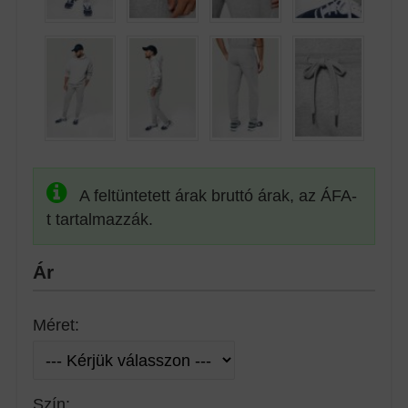
A feltüntetett árak bruttó árak, az ÁFA-
t tartalmazzák.
Ár
Méret:
Szín: