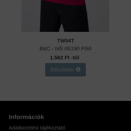
TW04T
B&C - Női #E190 Póló
1.562 Ft -tól
Részletek
Információk
Adatkezelési tájékoztató