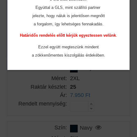
Szín:
Navy
Egyúttal a GLS, mint szállító partner
jelezte, hogy náluk is jelentősen megnőtt
Méret:
XL
a forgalom, így lehetséges fennakadás.
Raktár készlet:
24
Ár:
7.950 Ft
Határidős rendelés előtt kérjük egyeztessen velünk
.
Rendelt mennyiség:
Ezzel együtt megteszünk mindent
a zökkenőmentes
kiszolgálás érdekében.
Szín:
Navy
Méret:
2XL
Raktár készlet:
25
Ár:
7.950 Ft
Rendelt mennyiség:
Szín:
Navy