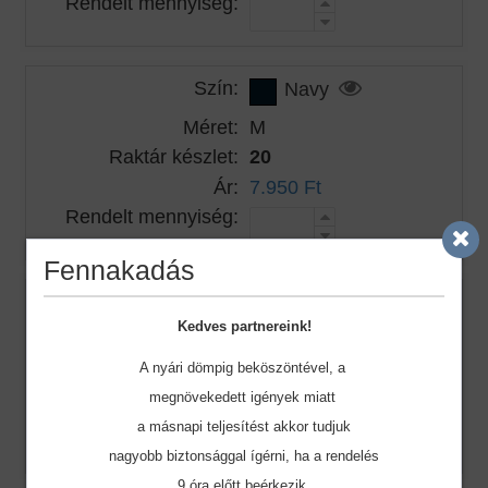
Rendelt mennyiség:
Szín:
Navy
Méret:
M
Raktár készlet:
20
Ár:
7.950 Ft
Rendelt mennyiség:
Fennakadás
Szín:
Navy
Kedves partnereink!
Méret:
L
A nyári dömpig beköszöntével, a
Raktár készlet:
29
megnövekedett igények miatt
Ár:
7.950 Ft
a másnapi teljesítést akkor tudjuk
Rendelt mennyiség:
nagyobb biztonsággal ígérni, ha a rendelés
9 óra előtt beérkezik.