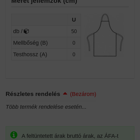
Méret jellemzők (cm)
U
db /
50
Mellbőség (B)
0
Testhossz (A)
0
Részletes rendelés
(Bezárom)
Több termék rendelése esetén...
A feltüntetett árak bruttó árak, az ÁFA-t