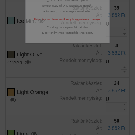
Egyúttal a GLS, mint szállító partner
Raktár készlet:
39
jelezte, hogy náluk is jelentősen megnőtt
Ár:
3.862 Ft
a forgalom, így lehetséges fennakadás.
Ice Mint
Rendelt mennyiség:
U:
Határidős rendelés előtt kérjük egyeztessen velünk
.
Ezzel együtt megteszünk mindent
Raktár készlet:
4
a zökkenőmentes
kiszolgálás érdekében.
Ár:
3.862 Ft
Light Olive
Rendelt mennyiség:
U:
Green
Raktár készlet:
34
Ár:
3.862 Ft
Light Orange
Rendelt mennyiség:
U:
Raktár készlet:
50
Ár:
3.862 Ft
Lime