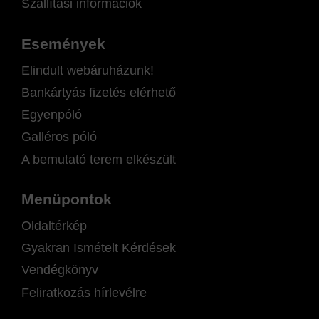
Szállítási információk
Események
Elindult webáruházunk!
Bankártyás fizetés elérhető
Egyenpóló
Galléros póló
A bemutató terem elkészült
Menüpontok
Oldaltérkép
Gyakran Ismételt Kérdések
Vendégkönyv
Feliratkozás hírlevélre