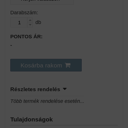
Darabszám:
db
PONTOS ÁR:
-
Kosárba rakom
Részletes rendelés
Több termék rendelése esetén...
Tulajdonságok