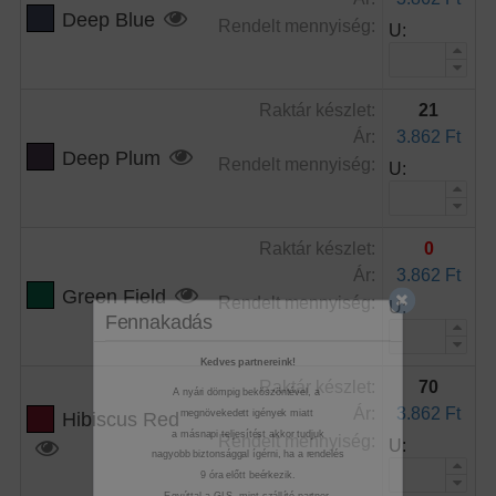
Deep Blue
Rendelt mennyiség:
U:
Raktár készlet:
21
Ár:
3.862 Ft
Deep Plum
Rendelt mennyiség:
U:
Fennakadás
Raktár készlet:
0
Ár:
3.862 Ft
Green Field
Rendelt mennyiség:
U:
Kedves partnereink!
A nyári dömpig beköszöntével, a
megnövekedett igények miatt
Raktár készlet:
70
Ár:
3.862 Ft
a másnapi teljesítést akkor tudjuk
Hibiscus Red
Rendelt mennyiség:
U:
nagyobb biztonsággal ígérni, ha a rendelés
9 óra előtt beérkezik.