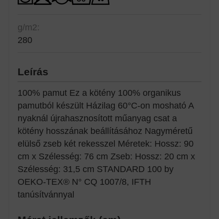
g/m2:
280
Leírás
100% pamut Ez a kötény 100% organikus
pamutból készült Házilag 60°C-on mosható A
nyaknál újrahasznosított műanyag csat a
kötény hosszának beállításához Nagyméretű
elülső zseb két rekesszel Méretek: Hossz: 90
cm x Szélesség: 76 cm Zseb: Hossz: 20 cm x
Szélesség: 31,5 cm STANDARD 100 by
OEKO-TEX® N° CQ 1007/8, IFTH
tanúsítvánnyal