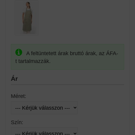
A feltüntetett árak bruttó árak, az ÁFA-
t tartalmazzák.
Ár
Méret:
Szín: