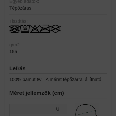
Egyéb adatok:
Tépőzáras
Tisztítás:
g/m2:
155
Leírás
100% pamut twill A méret tépőzárral állítható
Méret jellemzők (cm)
U