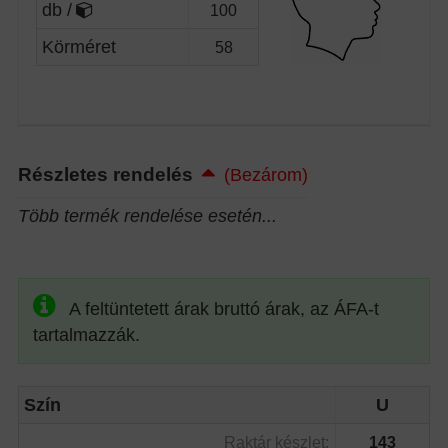
db /
100
Körméret
58
Részletes rendelés
(Bezárom)
Több termék rendelése esetén...
A feltüntetett árak bruttó árak, az ÁFA-t
tartalmazzák.
Szín
U
Raktár készlet:
143