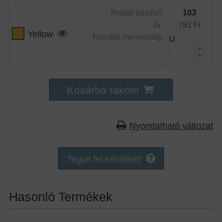
Raktár készlet:
103
Ár:
781 Ft
Yellow
Rendelt mennyiség:
U:
Kosárba rakom
Nyomtatható változat
Tegye fel kérdését!
Hasonló Termékek