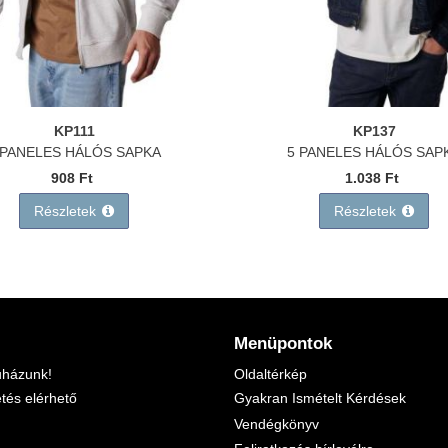
KP111
KP137
 PANELES HÁLÓS SAPKA
5 PANELES HÁLÓS SAP
908 Ft
1.038 Ft
Részletek
Részletek
Menüpontok
uházunk!
Oldaltérkép
etés elérhető
Gyakran Ismételt Kérdések
Vendégkönyv