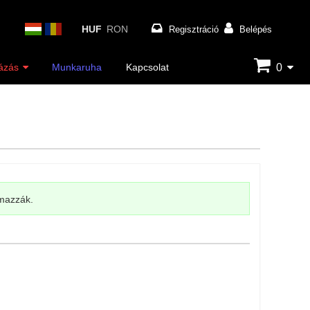
HUF
RON
Regisztráció
Belépés
0
ázás
Munkaruha
Kapcsolat
lmazzák.