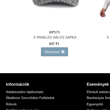
KP171
5 PANELES HÁLÓS SAPKA
5
347 Ft
Részletek
Információk
Események
Adatkezelési tájékoztató
Elindult webár
Általános Szerződési Feltételek
Bankártyás fiz
Rólunk
Egyenpóló