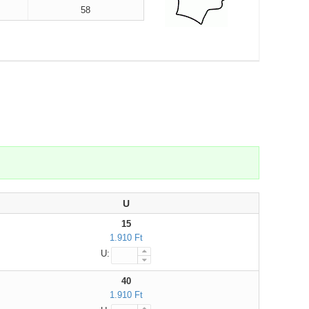
58
U
15
1.910 Ft
U:
40
1.910 Ft