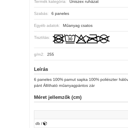
Termék kategória:
Uniszex ruházat
Szabás:
6 paneles
Egyéb adatok:
Műanyag csatos
Tisztítás:
g/m2:
255
Leírás
6 paneles 100% pamut sapka 100% poliészter hálóva
pánt Állítható műanyagpántos zár
Méret jellemzők (cm)
db /