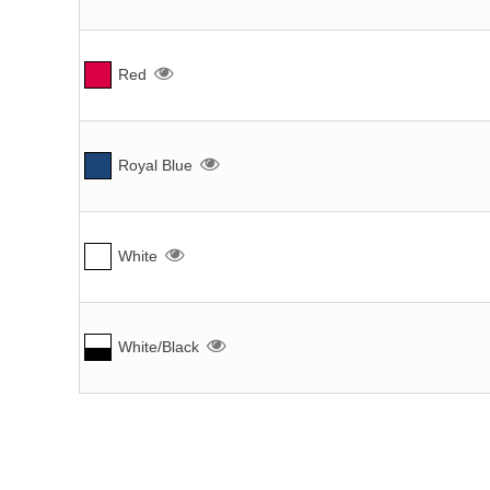
Red
Royal Blue
White
White/Black