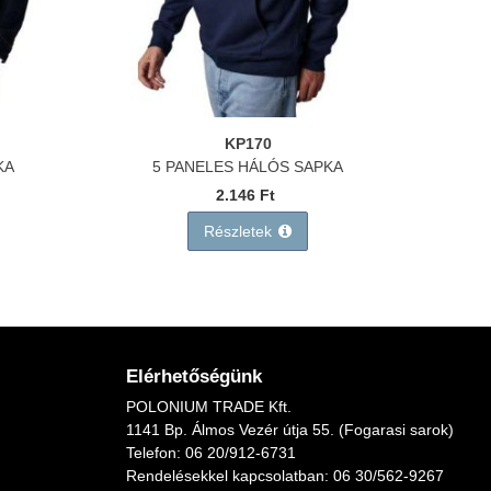
KP170
KA
5 PANELES HÁLÓS SAPKA
2.146 Ft
Részletek
Elérhetőségünk
POLONIUM TRADE Kft.
1141 Bp. Álmos Vezér útja 55. (Fogarasi sarok)
Telefon:
06 20/912-6731
Rendelésekkel kapcsolatban: 06
30/562-9267