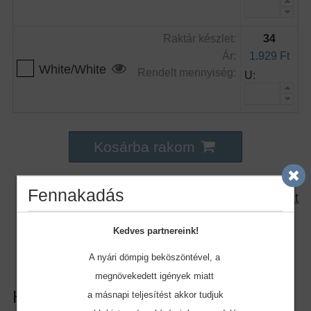
Raktár készlet:
34
Ár:
1.929 Ft
White/White
Rendelt mennyiség:
U:
Kosárba rakom
Fennakadás
Nyomtatható változat
Kedves partnereink!
Tegye fel kérdését!
A nyári dömpig beköszöntével, a
megnövekedett igények miatt
Hasonló Termékek
a másnapi teljesítést akkor tudjuk