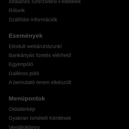
Általános Szerződési Feltételek
Rólunk
Szállítási információk
Események
Elindult webáruházunk!
Bankártyás fizetés elérhető
Egyenpóló
Galléros póló
A bemutató terem elkészült
Menüpontok
Oldaltérkép
Gyakran Ismételt Kérdések
Vendégkönyv