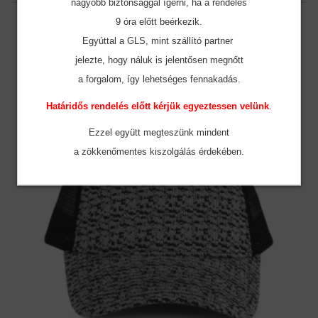
nagyobb biztonsággal ígérni, ha a rendelés
9 óra előtt beérkezik.
Egyúttal a GLS, mint szállító partner
AKCIÓS
jelezte, hogy náluk is jelentősen megnőtt
a forgalom, így lehetséges fennakadás.
Határidős rendelés előtt kérjük egyeztessen velünk
.
Ezzel együtt megteszünk mindent
a zökkenőmentes
kiszolgálás érdekében.