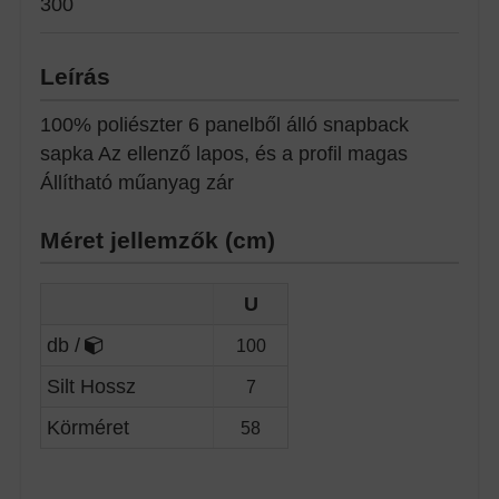
300
Leírás
100% poliészter 6 panelből álló snapback
sapka Az ellenző lapos, és a profil magas
Állítható műanyag zár
Méret jellemzők (cm)
U
db /
100
Silt Hossz
7
Körméret
58