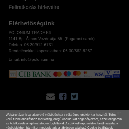
Feliratkozás hírlevélre
Elérhetőségünk
POLONIUM TRADE Kft.
1141 Bp. Álmos Vezér útja 55. (Fogarasi sarok)
Telefon:
06 20/912-6731
Rendelésekkel kapcsolatban: 06
30/562-9267
Email:
info@polonium.hu
Kezdőlap
Teljes terméklista
Blog
Kapcsolat
Webáruházunk az alapvető működéshez szükséges cookie-kat használ. Teljes
körű funkcionalitáshoz marketing jellegű cookie-kat engedélyezhet, ezzel elfogadva
Elállás a vásárlástól
Feliratkozás hírlevélre
az
Adatkezelési tájékoztatóban
foglaltakat. A sütikkel kapcsolatos beállításaidat a
későbbiekben bármikor módosíthatja a láblécben található Cookie beállítások