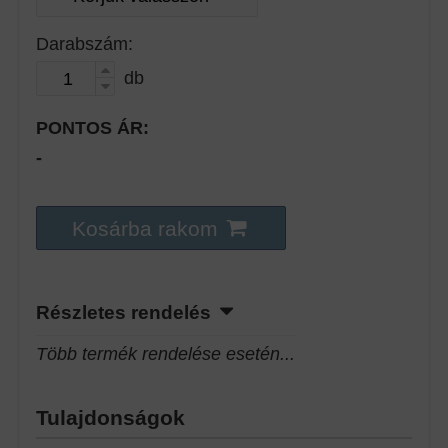
Darabszám:
db
PONTOS ÁR:
-
Kosárba rakom
Részletes rendelés
Több termék rendelése esetén...
Tulajdonságok