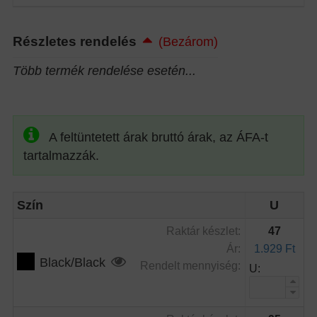
Részletes rendelés
(Bezárom)
Több termék rendelése esetén...
A feltüntetett árak bruttó árak, az ÁFA-t
tartalmazzák.
Szín
U
Raktár készlet:
47
Ár:
1.929 Ft
Black/Black
Rendelt mennyiség:
U: