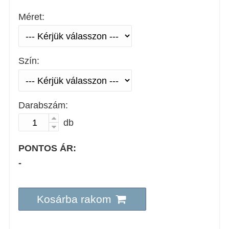
Méret:
Szín:
Darabszám:
db
PONTOS ÁR:
-
Kosárba rakom