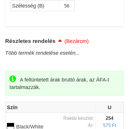
Szélesség (B)
56
Részletes rendelés
(Bezárom)
Több termék rendelése esetén...
A feltüntetett árak bruttó árak, az ÁFA-t
tartalmazzák.
Szín
U
Raktár készlet:
254
Ár:
575 Ft
Black/White