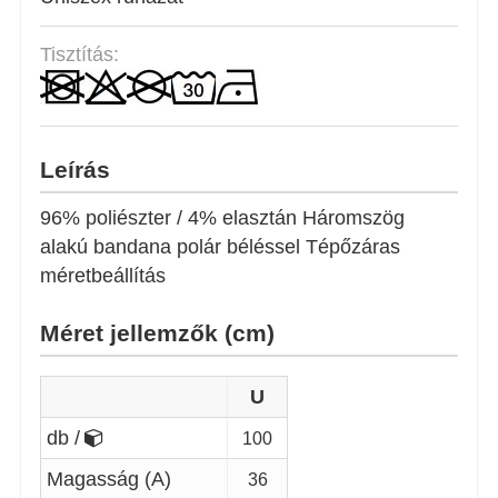
Tisztítás:
Leírás
96% poliészter / 4% elasztán Háromszög
alakú bandana polár béléssel Tépőzáras
méretbeállítás
Méret jellemzők (cm)
U
db /
100
Magasság (A)
36