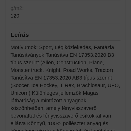
g/m2:
120
Leírás
Motívumok: Sport, Légiközlekedés, Fantázia
Tanúsítványok Tanúsítva EN 17353:2020 B3
típus szerint (Alien, Construction, Plane,
Monster truck, Knight, Road Works, Tractor)
Tanúsítva EN 17353:2020 AB3 típus szerint
(Soccer, Ice Hockey, T-Rex, Brachiosaur, UFO,
Unicorn) Különleges jellemzők Magas
láthatóság a mintázott anyagnak
köszönhetően, amely fényvisszaverő
bevonattal és fényvisszaverő csíkokkal van
ellátva Könnyű, 100% poliészter anyag és
kényelmes cipzár a könnyű fel- és levételhez