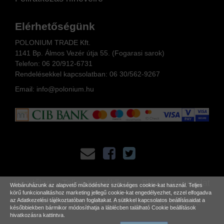
Elérhetőségünk
POLONIUM TRADE Kft.
1141 Bp. Álmos Vezér útja 55. (Fogarasi sarok)
Telefon:
06 20/912-6731
Rendelésekkel kapcsolatban: 06
30/562-9267
Email:
info@polonium.hu
Kezdőlap
Teljes terméklista
Blog
Kapcsolat
Webáruházunk az alapvető működéshez szükséges cookie-kat használ. Teljes
körű funkcionalitáshoz marketing jellegű cookie-kat engedélyezhet, ezzel elfogadva
Elállás a vásárlástól
Feliratkozás hírlevélre
az
Adatkezelési tájékoztatóban
foglaltakat. A sütikkel kapcsolatos beállításaidat a
későbbiekben bármikor módosíthatja a láblécben található Cookie beállítások
hivatkozásra kattintva.