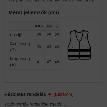
Méret jellemzők (cm)
XXS
XS
S
db /
25
25
25
Szélesség
39
43
48
(B)
Magasság
41
47
48
(A)
Részletes rendelés
(Bezárom)
Több termék rendelése esetén...