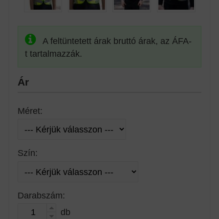
A feltüntetett árak bruttó árak, az ÁFA-
t tartalmazzák.
Ár
Méret:
Szín:
Darabszám:
db