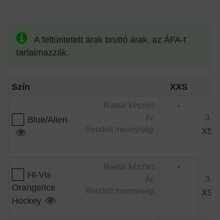
A feltüntetett árak bruttó árak, az ÁFA-t
tartalmazzák.
Szín
XXS
X
Raktár készlet:
-
9
Ár:
3.05
Blue/Alien
Rendelt mennyiség:
XS:
Raktár készlet:
-
9
Hi-Vis
Ár:
3.05
Orange/Ice
Rendelt mennyiség:
XS:
Hockey