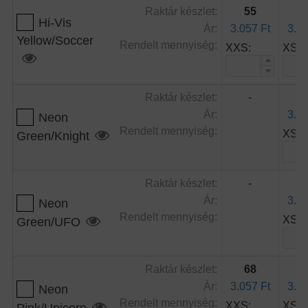
Raktár készlet:
55
3
Hi-Vis
Ár:
3.057 Ft
3.05
Yellow/Soccer
Rendelt mennyiség:
XXS:
XS:
Raktár készlet:
-
6
Ár:
3.05
Neon
Rendelt mennyiség:
XS:
Green/Knight
Raktár készlet:
-
8
Ár:
3.05
Neon
Rendelt mennyiség:
XS:
Green/UFO
Raktár készlet:
68
4
Ár:
3.057 Ft
3.05
Neon
Rendelt mennyiség:
XXS:
XS:
Pink/Unicorn