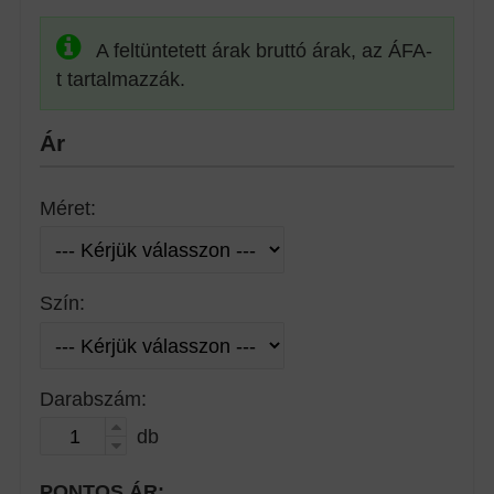
A feltüntetett árak bruttó árak, az ÁFA-
t tartalmazzák.
Ár
Méret:
Szín:
Darabszám:
db
PONTOS ÁR: