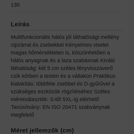
130
Leírás
Multifunkcionális hálós jól láthatósági mellény
cipzárral és zsebekkel Kényelmes viselet
magas hőmérsékleten is, köszönhetően a
hálós anyagnak és a laza szabásnak Kiváló
láthatóság: két 5 cm széles fényvisszaverő
csík körben a testen és a vállakon Praktikus
kialakítás: többféle zsebbel és D-gyűrűvel a
szükséges eszközök rögzítéséhez Széles
méretválaszték: S-től 5XL-ig elérhető
Tanúsítvány: EN ISO 20471 szabványnak
megfelelő
Méret jellemzők (cm)