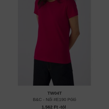
TW04T
B&C - Női #E190 Póló
1.562 Ft -tól