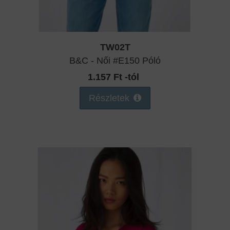
TW02T
B&C - Női #E150 Póló
1.157 Ft -tól
Részletek