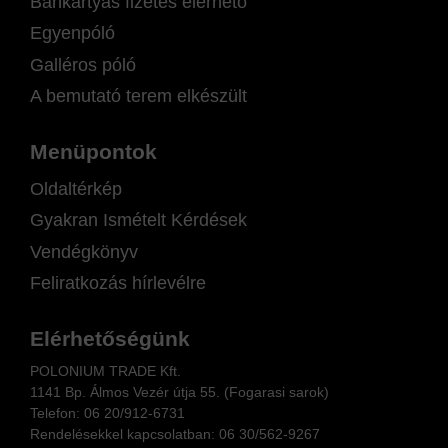
Bankártyás fizetés elérhető
Egyenpóló
Galléros póló
A bemutató terem elkészült
Menüpontok
Oldaltérkép
Gyakran Ismételt Kérdések
Vendégkönyv
Feliratkozás hírlevélre
Elérhetőségünk
POLONIUM TRADE Kft.
1141 Bp. Álmos Vezér útja 55. (Fogarasi sarok)
Telefon:
06 20/912-6731
Rendelésekkel kapcsolatban: 06
30/562-9267