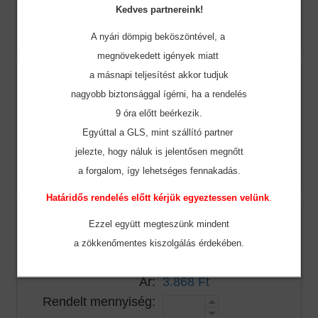
Ár:
3.868 Ft
Kedves partnereink!
Rendelt mennyiség:
A nyári dömpig beköszöntével, a
megnövekedett igények miatt
a másnapi teljesítést akkor tudjuk
Szín:
Hi-Vis Yellow
nagyobb biztonsággal ígérni, ha a rendelés
Méret:
M
9 óra előtt beérkezik.
Raktár készlet:
23
Egyúttal a GLS, mint szállító partner
Ár:
3.868 Ft
jelezte, hogy náluk is jelentősen megnőtt
Rendelt mennyiség:
a forgalom, így lehetséges fennakadás.
Határidős rendelés előtt kérjük egyeztessen velünk
.
Szín:
Hi-Vis Yellow
Ezzel együtt megteszünk mindent
Méret:
L
a zökkenőmentes
kiszolgálás érdekében.
Raktár készlet:
80
Ár:
3.868 Ft
Rendelt mennyiség: