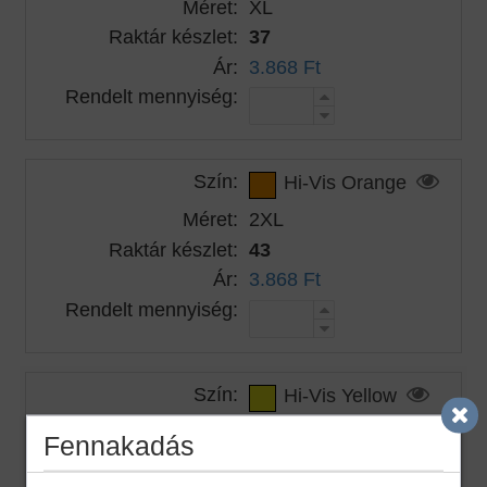
Méret:
XL
Raktár készlet:
37
Ár:
3.868 Ft
Rendelt mennyiség:
Szín:
Hi-Vis Orange
Méret:
2XL
Raktár készlet:
43
Ár:
3.868 Ft
Rendelt mennyiség:
Szín:
Hi-Vis Yellow
Méret:
S
Fennakadás
Raktár készlet:
22