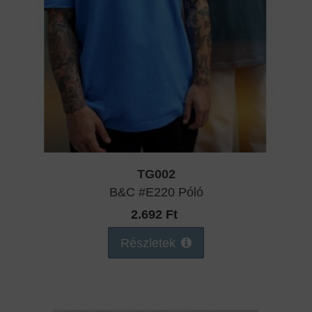
TG002
B&C #E220 Póló
2.692 Ft
Részletek