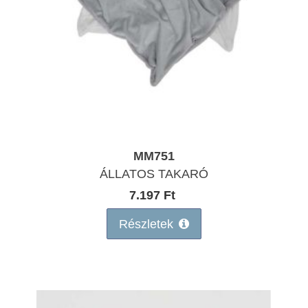
a másnapi teljesítést akkor tudjuk
nagyobb biztonsággal ígérni, ha a rendelés
9 óra előtt beérkezik.
Egyúttal a GLS, mint szállító partner
jelezte, hogy náluk is jelentősen megnőtt
a forgalom, így lehetséges fennakadás.
Határidős rendelés előtt kérjük egyeztessen velünk
.
MM751
Ezzel együtt megteszünk mindent
ÁLLATOS TAKARÓ
a zökkenőmentes
kiszolgálás érdekében.
7.197 Ft
Részletek