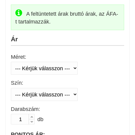
A feltüntetett árak bruttó árak, az ÁFA-
t tartalmazzák.
Ár
Méret:
Szín:
Darabszám:
db
PONTOS ÁR: