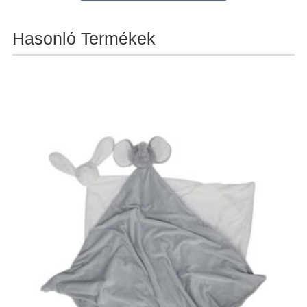
Hasonló Termékek
Fennakadás
Kedves partnereink!
A nyári dömpig beköszöntével, a
megnövekedett igények miatt