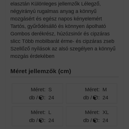
elasztán Különleges jellemzők Lélegző,
négyirányú rugalmas anyag a könnyű
mozgásért és egész napos kényelemért
Tartós, gyűrődésálló és könnyen ápolható
Gombos derékrész, húzózsinór és cipzáras
slicc Több mobilbarát érme- és cipzáras zseb
Szellőző nyílások az alsó szegélyen a könnyű
mozgás érdekében
Méret jellemzők (cm)
Méret:
S
Méret:
M
db /
:
24
db /
:
24
Méret:
L
Méret:
XL
db /
:
24
db /
:
24