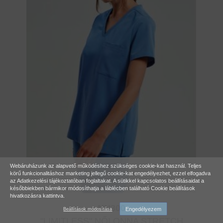
Webáruházunk az alapvető működéshez szükséges cookie-kat használ. Teljes
körű funkcionalitáshoz marketing jellegű cookie-kat engedélyezhet, ezzel elfogadva
az
Adatkezelési tájékoztatóban
foglaltakat. A sütikkel kapcsolatos beállításaidat a
későbbiekben bármikor módosíthatja a láblécben található Cookie beállítások
hivatkozásra kattintva.
NN300
Engedélyezem
Beállítások módosítása
"LIMITLESS" NŐI ONNA STRETCH