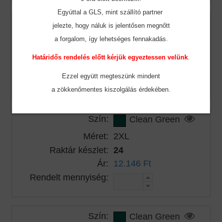
Egyúttal a GLS, mint szállító partner
Szín:
Clean Green
jelezte, hogy náluk is jelentősen megnőtt
Méret:
XL
a forgalom, így lehetséges fennakadás.
Raktár készlet:
30
Határidős rendelés előtt kérjük egyeztessen velünk
.
Ár:
10.845 Ft
Ezzel együtt megteszünk mindent
Rendelt mennyiség:
a zökkenőmentes
kiszolgálás érdekében.
Szín:
Clean Green
Méret:
2XL
Raktár készlet:
24
Ár:
12.146 Ft
Rendelt mennyiség:
Szín:
Clean Green