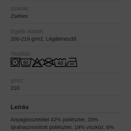
Szabás:
Zsebes
Egyéb adatok:
200-219 g/m2, Légáteresztő
Tisztítás:
g/m2:
210
Leírás
Anyagösszetétel 42% poliészter, 33%
újrahasznosított poliészter, 19% viszkóz, 6%