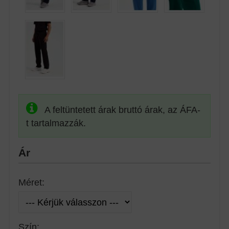
A feltüntetett árak bruttó árak, az ÁFA-
t tartalmazzák.
Ár
Méret:
Szín: