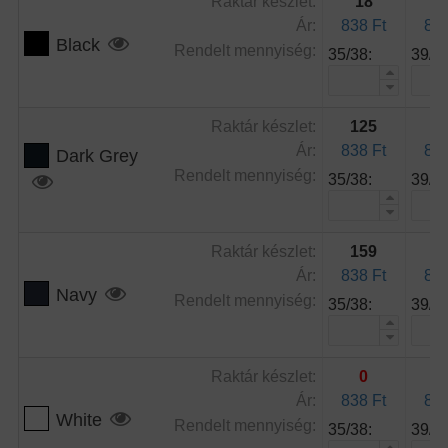
Raktár készlet:
18
1
Ár:
838 Ft
838
Black
Rendelt mennyiség:
35/38:
39/42
Raktár készlet:
125
1
Ár:
838 Ft
838
Dark Grey
Rendelt mennyiség:
35/38:
39/42
Raktár készlet:
159
Ár:
838 Ft
838
Navy
Rendelt mennyiség:
35/38:
39/42
Raktár készlet:
0
1
Ár:
838 Ft
838
White
Rendelt mennyiség:
35/38:
39/42