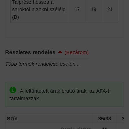
Talprész hossza a
saroktól a zokni széléig
17
19
21
(B)
Részletes rendelés
(Bezárom)
Több termék rendelése esetén...
A feltüntetett árak bruttó árak, az ÁFA-t
tartalmazzák.
Szín
35/38
39