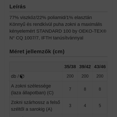
Leírás
77% viszkóz/22% poliamid/1% elasztán
Könnyű és rendkívül puha zokni a maximális
kényelemért STANDARD 100 by OEKO-TEX®
N° CQ 1007/7, IFTH tanúsítvánnyal
Méret jellemzők (cm)
35/38
39/42
43/46
db /
200
200
200
A zokni szélessége
7
8
8
(laza állapotban) (C)
Zokni szárhossz a felső
3
4
5
széltől a sarokig (A)