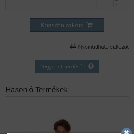
Kosárba rakom
Nyomtatható változat
Tegye fel kérdését!
Hasonló Termékek