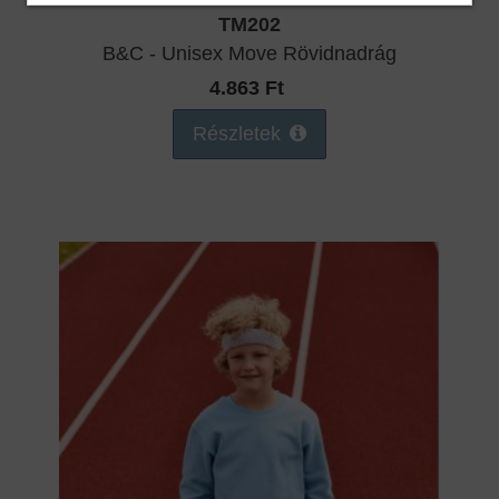
TM202
B&C - Unisex Move Rövidnadrág
4.863 Ft
Részletek