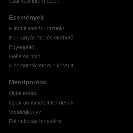
Szállítási információk
Események
Elindult webáruházunk!
Bankártyás fizetés elérhető
Egyenpóló
Galléros póló
A bemutató terem elkészült
Menüpontok
Oldaltérkép
Gyakran Ismételt Kérdések
Vendégkönyv
Feliratkozás hírlevélre