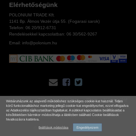
Elérhetőségünk
POLONIUM TRADE Kft.
1141 Bp. Álmos Vezér útja 55. (Fogarasi sarok)
Telefon:
06 20/912-6731
Rendelésekkel kapcsolatban: 06
30/562-9267
Email:
info@polonium.hu
Kezdőlap
Teljes terméklista
Blog
Kapcsolat
Webáruházunk az alapvető működéshez szükséges cookie-kat használ. Teljes
körű funkcionalitáshoz marketing jellegű cookie-kat engedélyezhet, ezzel elfogadva
Elállás a vásárlástól
Feliratkozás hírlevélre
az
Adatkezelési tájékoztatóban
foglaltakat. A sütikkel kapcsolatos beállításaidat a
későbbiekben bármikor módosíthatja a láblécben található Cookie beállítások
hivatkozásra kattintva.
© 2017 - 2026 -
polonium.hu
Engedélyezem
Beállítások módosítása