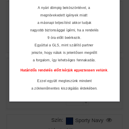
A nyári dömpig beköszöntével, a
Szín:
Grey Heather
megnövekedett igények miatt
Méret:
10/12
a másnapi teljesítést akkor tudjuk
Raktár készlet:
11
nagyobb biztonsággal ígérni, ha a rendelés
Ár:
5.257 Ft
9 óra előtt beérkezik.
Rendelt mennyiség:
Egyúttal a GLS, mint szállító partner
jelezte, hogy náluk is jelentősen megnőtt
a forgalom, így lehetséges fennakadás.
Szín:
Grey Heather
Határidős rendelés előtt kérjük egyeztessen velünk
.
Méret:
12/14
Raktár készlet:
0
Ezzel együtt megteszünk mindent
Ár:
5.257 Ft
a zökkenőmentes
kiszolgálás érdekében.
Rendelt mennyiség:
Szín:
Sporty Navy