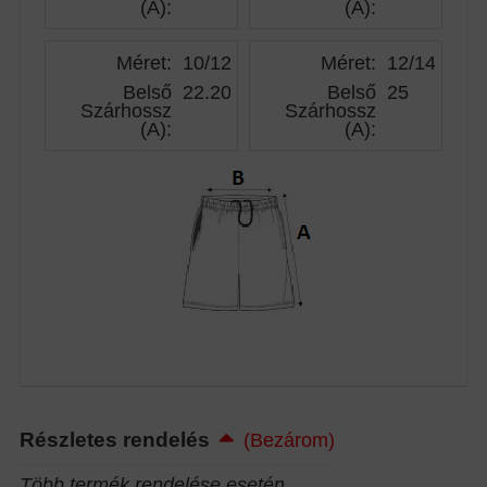
(A)
:
(A)
:
Méret:
10/12
Méret:
12/14
Belső
22.20
Belső
25
Szárhossz
Szárhossz
(A)
:
(A)
:
Részletes rendelés
(Bezárom)
Több termék rendelése esetén...