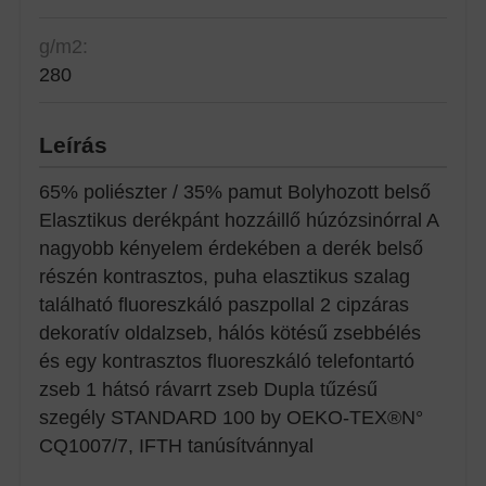
g/m2:
280
Leírás
65% poliészter / 35% pamut Bolyhozott belső
Elasztikus derékpánt hozzáillő húzózsinórral A
nagyobb kényelem érdekében a derék belső
részén kontrasztos, puha elasztikus szalag
található fluoreszkáló paszpollal 2 cipzáras
dekoratív oldalzseb, hálós kötésű zsebbélés
és egy kontrasztos fluoreszkáló telefontartó
zseb 1 hátsó rávarrt zseb Dupla tűzésű
szegély STANDARD 100 by OEKO-TEX®N°
CQ1007/7, IFTH tanúsítvánnyal