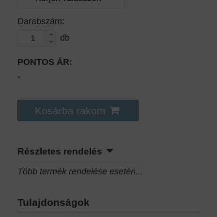
Darabszám:
db
PONTOS ÁR:
-
Kosárba rakom
Részletes rendelés
Több termék rendelése esetén...
Tulajdonságok