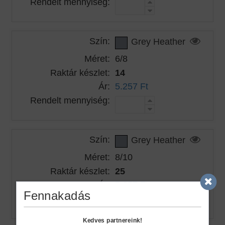
Rendelt mennyiség:
Szín:
Grey Heather
Méret:
6/8
Raktár készlet:
14
Ár:
5.257 Ft
Rendelt mennyiség:
Szín:
Grey Heather
Méret:
8/10
Raktár készlet:
25
Ár:
5.257 Ft
Fennakadás
Rendelt mennyiség:
Kedves partnereink!