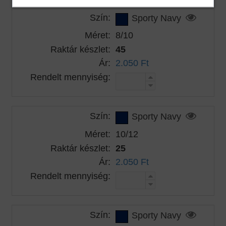
Szín:
Sporty Navy
Méret:
8/10
Raktár készlet:
45
Ár:
2.050 Ft
Rendelt mennyiség:
Szín:
Sporty Navy
Méret:
10/12
Raktár készlet:
25
Ár:
2.050 Ft
Rendelt mennyiség:
Szín:
Sporty Navy