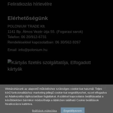
Feliratkozás hírlevélre
Elérhetőségünk
POLONIUM TRADE Kft.
1141 Bp. Álmos Vezér útja 55. (Fogarasi sarok)
Telefon:
06 20/912-6731
Rendelésekkel kapcsolatban: 06
30/562-9267
Email:
info@polonium.hu
Kezdőlap
Teljes terméklista
Blog
Kapcsolat
Webáruházunk az alapvető működéshez szükséges cookie-kat használ. Teljes
körű funkcionalitáshoz marketing jellegű cookie-kat engedélyezhet, ezzel elfogadva
Elállás a vásárlástól
Feliratkozás hírlevélre
az
Adatkezelési tájékoztatóban
foglaltakat. A sütikkel kapcsolatos beállításaidat a
későbbiekben bármikor módosíthatja a láblécben található Cookie beállítások
hivatkozásra kattintva.
© 2017 - 2026 -
polonium.hu
Engedélyezem
Beállítások módosítása