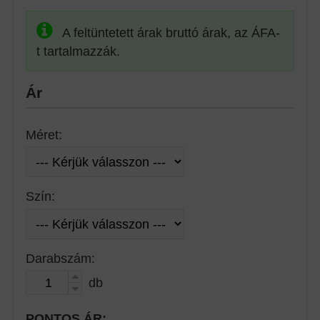
A feltüntetett árak bruttó árak, az ÁFA-
t tartalmazzák.
Ár
Méret:
Szín:
Darabszám:
db
PONTOS ÁR: