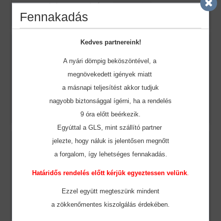
Rendelt mennyiség:
Fennakadás
Kedves partnereink!
Szín:
Sky Blue
A nyári dömpig beköszöntével, a
Méret:
12/14
megnövekedett igények miatt
Raktár készlet:
23
a másnapi teljesítést akkor tudjuk
Ár:
2.050 Ft
nagyobb biztonsággal ígérni, ha a rendelés
Rendelt mennyiség:
9 óra előtt beérkezik.
Egyúttal a GLS, mint szállító partner
Szín:
jelezte, hogy náluk is jelentősen megnőtt
Sporty Navy
a forgalom, így lehetséges fennakadás.
Méret:
6/8
Raktár készlet:
45
Határidős rendelés előtt kérjük egyeztessen velünk
.
Ár:
2.050 Ft
Ezzel együtt megteszünk mindent
Rendelt mennyiség:
a zökkenőmentes
kiszolgálás érdekében.