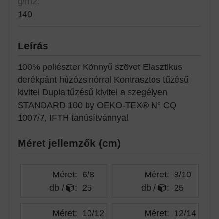
g/m2:
140
Leírás
100% poliészter Könnyű szövet Elasztikus
derékpánt húzózsinórral Kontrasztos tűzésű
kivitel Dupla tűzésű kivitel a szegélyen
STANDARD 100 by OEKO-TEX® N° CQ
1007/7, IFTH tanúsítvánnyal
Méret jellemzők (cm)
Méret:
6/8
Méret:
8/10
db /
:
25
db /
:
25
Méret:
10/12
Méret:
12/14