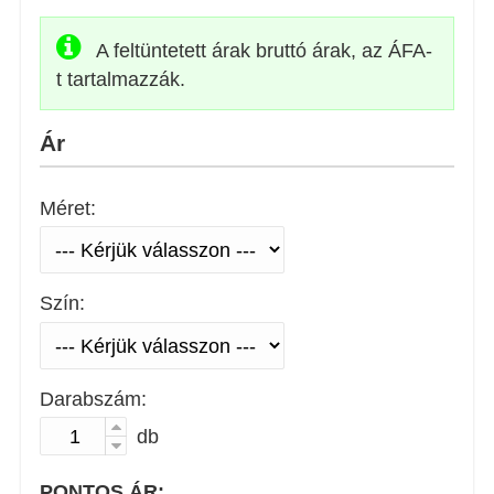
A feltüntetett árak bruttó árak, az ÁFA-
t tartalmazzák.
Ár
Méret:
Szín:
Darabszám:
db
PONTOS ÁR: