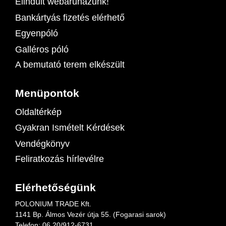
Elindult webáruházunk!
Bankártyás fizetés elérhető
Egyenpóló
Galléros póló
A bemutató terem elkészült
Menüpontok
Oldaltérkép
Gyakran Ismételt Kérdések
Vendégkönyv
Feliratkozás hírlevélre
Elérhetőségünk
POLONIUM TRADE Kft.
1141 Bp. Álmos Vezér útja 55. (Fogarasi sarok)
Telefon:
06 20/912-6731