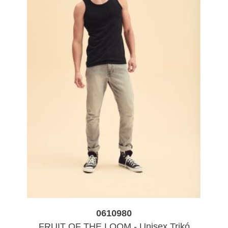
Kedves partnereink!
A nyári dömpig beköszöntével, a
megnövekedett igények miatt
a másnapi teljesítést akkor tudjuk
nagyobb biztonsággal ígérni, ha a rendelés
9 óra előtt beérkezik.
Egyúttal a GLS, mint szállító partner
jelezte, hogy náluk is jelentősen megnőtt
a forgalom, így lehetséges fennakadás.
Határidős rendelés előtt kérjük egyeztessen velünk
.
Ezzel együtt megteszünk mindent
a zökkenőmentes
kiszolgálás érdekében.
0610980
FRUIT OF THE LOOM - Unisex Trikó