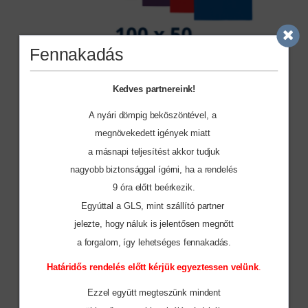
Fennakadás
Kedves partnereink!
A nyári dömpig beköszöntével, a
megnövekedett igények miatt
a másnapi teljesítést akkor tudjuk
nagyobb biztonsággal ígérni, ha a rendelés
9 óra előtt beérkezik.
Egyúttal a GLS, mint szállító partner
jelezte, hogy náluk is jelentősen megnőtt
PA574
a forgalom, így lehetséges fennakadás.
MIKROSZÁLAS SPORTTÖRÖLKÖZŐ
1.482 Ft
Határidős rendelés előtt kérjük egyeztessen velünk
.
Ezzel együtt megteszünk mindent