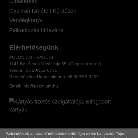
Oldaltérkép
Gyakran Ismételt Kérdések
Vendégkönyv
Feliratkozás hírlevélre
Elérhetőségünk
POLONIUM TRADE Kft.
1141 Bp. Álmos Vezér útja 55. (Fogarasi sarok)
Telefon:
06 20/912-6731
Rendelésekkel kapcsolatban: 06
30/562-9267
Email:
info@polonium.hu
Kezdőlap
Teljes terméklista
Blog
Kapcsolat
Webáruházunk az alapvető működéshez szükséges cookie-kat használ. Teljes