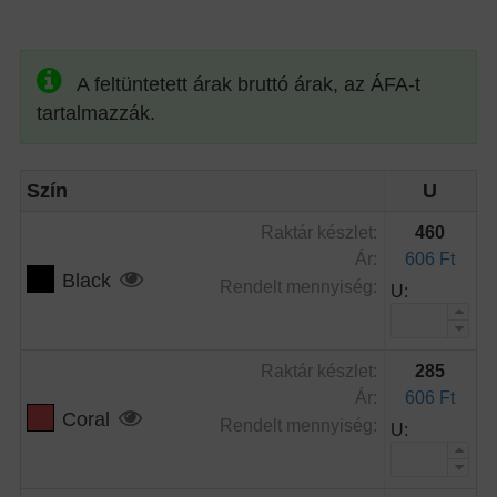
A feltüntetett árak bruttó árak, az ÁFA-t
tartalmazzák.
Szín
U
Raktár készlet:
460
Ár:
606 Ft
Black
Rendelt mennyiség:
U:
Raktár készlet:
285
Ár:
606 Ft
Coral
Rendelt mennyiség:
U: