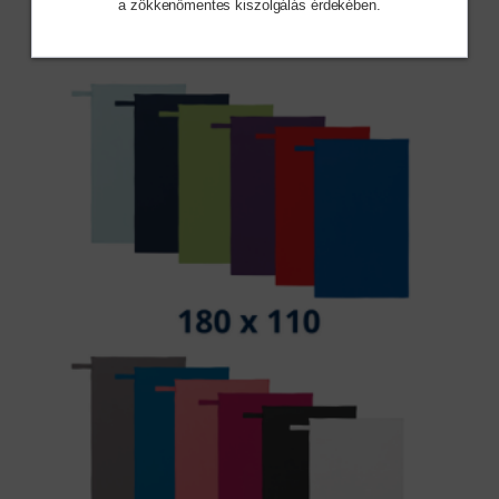
a zökkenőmentes
kiszolgálás érdekében.