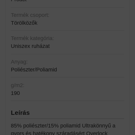
Termék csoport:
Törölközők
Termék kategória:
Uniszex ruházat
Anyag:
Poliészter/Poliamid
g/m2:
190
Leírás
85% poliészter/15% poliamid Ultrakönnyű a
gyors és hatékony száradásért Overlock