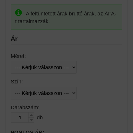
A feltüntetett árak bruttó árak, az ÁFA-
t tartalmazzák.
Ár
Méret:
Szín:
Darabszám:
db
PONTOS ÁR: