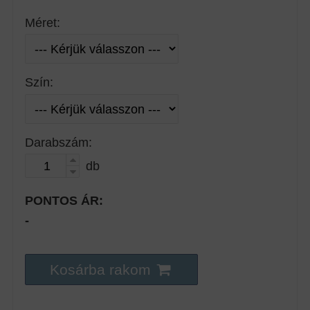
Méret:
Szín:
Darabszám:
db
PONTOS ÁR:
-
Kosárba rakom