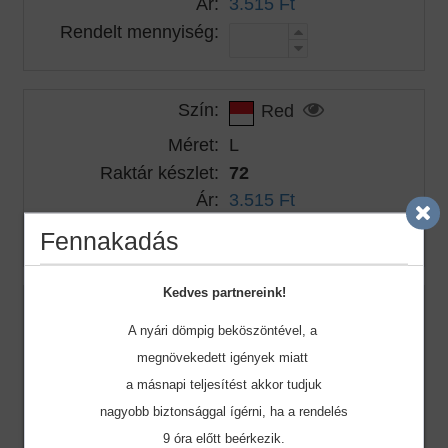
Ár:
3.515 Ft
Rendelt mennyiség:
Szín:
Red
Méret:
L
Raktár készlet:
72
Ár:
3.515 Ft
Rendelt mennyiség:
Fennakadás
Kedves partnereink!
Szín:
Red
A nyári dömpig beköszöntével, a
Méret:
XL
megnövekedett igények miatt
Raktár készlet:
57
a másnapi teljesítést akkor tudjuk
Ár:
3.515 Ft
nagyobb biztonsággal ígérni, ha a rendelés
Rendelt mennyiség:
9 óra előtt beérkezik.