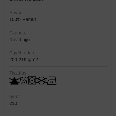
Anyag:
100% Pamut
Szabás:
Rövid ujjú
Egyéb adatok:
200-219 g/m2
Tisztítás:
g/m2:
210