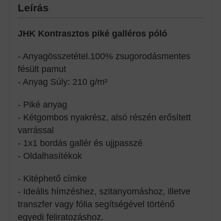
Leírás
JHK Kontrasztos piké galléros póló
- Anyagösszetétel.100% zsugorodásmentes
fésült pamut
- Anyag Súly: 210 g/m²
- Piké anyag
- Kétgombos nyakrész, alsó részén erősített
varrással
- 1x1 bordás gallér és ujjpasszé
- Oldalhasítékok
- Kitéphető címke
- Ideális hímzéshez, szitanyomáshoz, illetve
transzfer vagy fólia segítségével történő
egyedi feliratozáshoz.