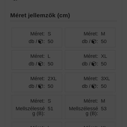
Méret jellemzők (cm)
Méret:
S
Méret:
M
db /
:
50
db /
:
50
Méret:
L
Méret:
XL
db /
:
50
db /
:
50
Méret:
2XL
Méret:
3XL
db /
:
50
db /
:
50
Méret:
S
Méret:
M
Mellszélessé
51
Mellszélessé
53
g (B)
:
g (B)
: