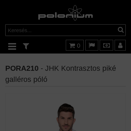
0
PORA210
- JHK Kontrasztos piké
galléros póló