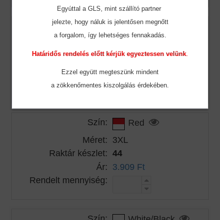
Egyúttal a GLS, mint szállító partner
jelezte, hogy náluk is jelentősen megnőtt
Szín:
Red
a forgalom, így lehetséges fennakadás.
Méret:
2XL
Határidős rendelés előtt kérjük egyeztessen velünk
.
Raktár készlet:
70
Ár:
3.515 Ft
Ezzel együtt megteszünk mindent
Rendelt mennyiség:
a zökkenőmentes
kiszolgálás érdekében.
Szín:
Red
Méret:
3XL
Raktár készlet:
44
Ár:
3.909 Ft
Rendelt mennyiség:
Szín:
White/Black