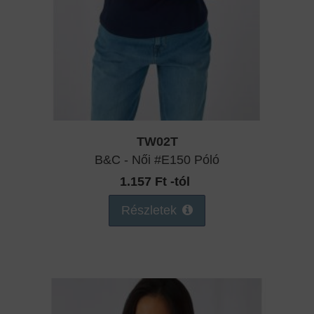
TW02T
B&C - Női #E150 Póló
1.157 Ft -tól
Részletek