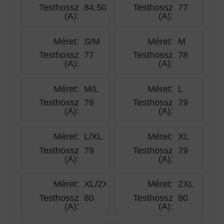
Testhossz
84.50
Testhossz
77
(A)
:
(A)
:
Méret:
S/M
Méret:
M
Testhossz
77
Testhossz
78
(A)
:
(A)
:
Méret:
M/L
Méret:
L
Testhossz
78
Testhossz
79
(A)
:
(A)
:
Méret:
L/XL
Méret:
XL
Testhossz
79
Testhossz
79
(A)
:
(A)
:
Méret:
XL/2XL
Méret:
2XL
Testhossz
80
Testhossz
80
(A)
:
(A)
: