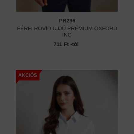
PR236
FÉRFI RÖVID UJJÚ PRÉMIUM OXFORD
ING
711 Ft -tól
AKCIÓS