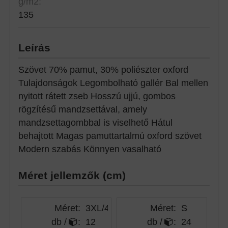
g/m2:
135
Leírás
Szövet 70% pamut, 30% poliészter oxford
Tulajdonságok Legombolható gallér Bal mellen
nyitott rátett zseb Hosszú ujjú, gombos
rögzítésű mandzsettával, amely
mandzsettagombbal is viselhető Hátul
behajtott Magas pamuttartalmú oxford szövet
Modern szabás Könnyen vasalható
Méret jellemzők (cm)
Méret:
3XL/4XL
Méret:
S
db /
:
12
db /
:
24