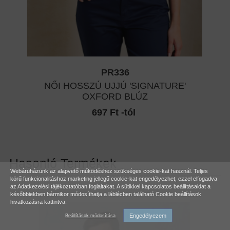
PR336
NŐI HOSSZÚ UJJÚ 'SIGNATURE'
OXFORD BLÚZ
697 Ft -tól
Hasonló Termékek
Webáruházunk az alapvető működéshez szükséges cookie-kat használ. Teljes
körű funkcionalitáshoz marketing jellegű cookie-kat engedélyezhet, ezzel elfogadva
az
Adatkezelési tájékoztatóban
foglaltakat. A sütikkel kapcsolatos beállításaidat a
későbbiekben bármikor módosíthatja a láblécben található Cookie beállítások
hivatkozásra kattintva.
Engedélyezem
Beállítások módosítása