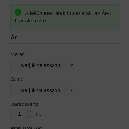
A feltüntetett árak bruttó árak, az ÁFA-
t tartalmazzák.
Ár
Méret:
Szín:
Darabszám:
db
PONTOS ÁR: