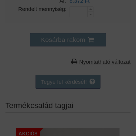
Ár:
8.372 Ft
Rendelt mennyiség:
Kosárba rakom
Nyomtatható változat
Tegye fel kérdését!
Termékcsalád tagjai
AKCIÓS