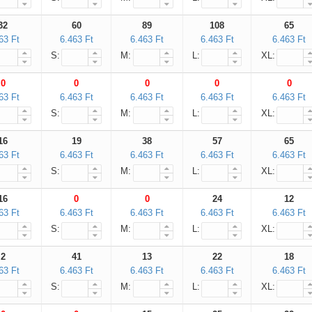
32
60
89
108
65
63 Ft
6.463 Ft
6.463 Ft
6.463 Ft
6.463 Ft
S:
M:
L:
XL:
0
0
0
0
0
63 Ft
6.463 Ft
6.463 Ft
6.463 Ft
6.463 Ft
S:
M:
L:
XL:
16
19
38
57
65
63 Ft
6.463 Ft
6.463 Ft
6.463 Ft
6.463 Ft
S:
M:
L:
XL:
Fennakadás
16
0
0
24
12
63 Ft
6.463 Ft
6.463 Ft
6.463 Ft
6.463 Ft
Kedves partnereink!
S:
M:
L:
XL:
A nyári dömpig beköszöntével, a
2
41
13
22
18
megnövekedett igények miatt
63 Ft
6.463 Ft
6.463 Ft
6.463 Ft
6.463 Ft
a másnapi teljesítést akkor tudjuk
S:
M:
L:
XL:
nagyobb biztonsággal ígérni, ha a rendelés
9 óra előtt beérkezik.