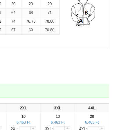
0
20
20
20
1
64
68
71
2
74
76.75
78.80
5
67
69
70.80
2XL
3XL
4XL
10
13
20
6.463 Ft
6.463 Ft
6.463 Ft
2XL:
3XL:
4XL: