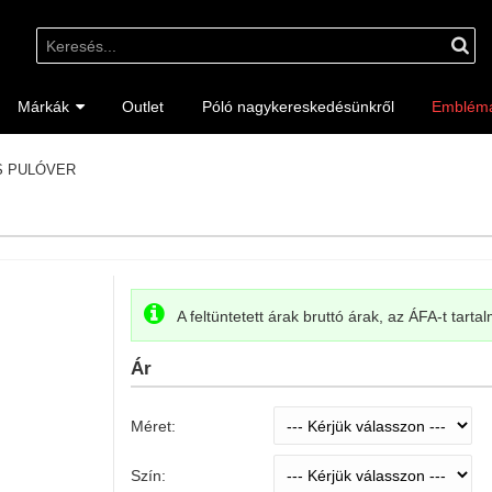
Márkák
Outlet
Póló nagykereskedésünkről
Emblém
AS PULÓVER
A feltüntetett árak bruttó árak, az ÁFA-t tarta
Ár
Méret:
Szín: