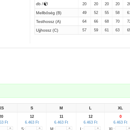
db /
20
20
20
20
2
49
52
55
58
6
Mellbőség (B)
64
66
68
70
7
Testhossz (A)
57
59
61
63
6
Ujjhossz (C)
.
XS
S
M
L
XL
20
12
11
12
0
63 Ft
6.463 Ft
6.463 Ft
6.463 Ft
6.463 Ft
S:
M:
L:
XL: