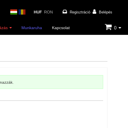
HUF
RON
Regisztráció
Belépés
0
ázás
Munkaruha
Kapcsolat
lmazzák.