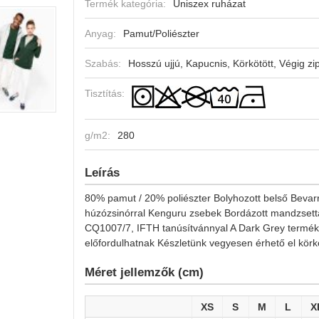
Termék kategória:
Uniszex ruházat
Anyag:
Pamut/Poliészter
Szabás:
Hosszú ujjú, Kapucnis, Körkötött, Végig z
Tisztítás:
g/m2:
280
Leírás
80% pamut / 20% poliészter Bolyhozott belső Bevarrt
húzózsinórral Kenguru zsebek Bordázott mandzs
CQ1007/7, IFTH tanúsítvánnyal A Dark Grey termék
előfordulhatnak Készletünk vegyesen érhető el körkö
Méret jellemzők (cm)
XS
S
M
L
X