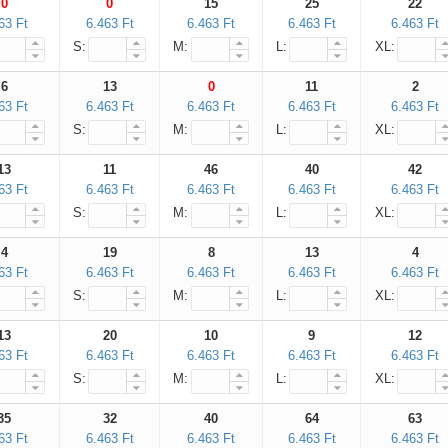
0
0
15
25
22
Egyúttal a GLS, mint szállító partner
63 Ft
6.463 Ft
6.463 Ft
6.463 Ft
6.463 Ft
jelezte, hogy náluk is jelentősen megnőtt
S:
M:
L:
XL:
a forgalom, így lehetséges fennakadás.
6
13
0
11
2
Határidős rendelés előtt kérjük egyeztessen velünk
.
63 Ft
6.463 Ft
6.463 Ft
6.463 Ft
6.463 Ft
Ezzel együtt megteszünk mindent
S:
M:
L:
XL:
a zökkenőmentes
kiszolgálás érdekében.
13
11
46
40
42
63 Ft
6.463 Ft
6.463 Ft
6.463 Ft
6.463 Ft
S:
M:
L:
XL:
4
19
8
13
4
63 Ft
6.463 Ft
6.463 Ft
6.463 Ft
6.463 Ft
S:
M:
L:
XL:
13
20
10
9
12
63 Ft
6.463 Ft
6.463 Ft
6.463 Ft
6.463 Ft
S:
M:
L:
XL:
35
32
40
64
63
63 Ft
6.463 Ft
6.463 Ft
6.463 Ft
6.463 Ft