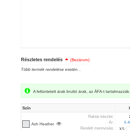
Részletes rendelés
(Bezárom)
Több termék rendelése esetén...
A feltüntetett árak bruttó árak, az ÁFA-t tartalmazzák
Szín
Raktár készlet:
Ár:
6.4
Ash Heather
Rendelt mennyiség:
XS: