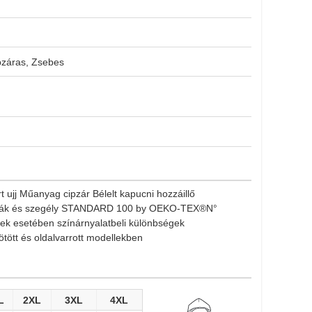
ipzáras, Zsebes
 ujj Műanyag cipzár Bélelt kapucni hozzáillő
etták és szegély STANDARD 100 by OEKO-TEX®N°
ek esetében színárnyalatbeli különbségek
tött és oldalvarrott modellekben
L
2XL
3XL
4XL