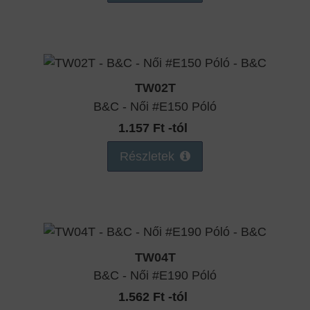
TW02T
B&C - Női #E150 Póló
1.157 Ft -tól
Részletek
TW04T
B&C - Női #E190 Póló
1.562 Ft -tól