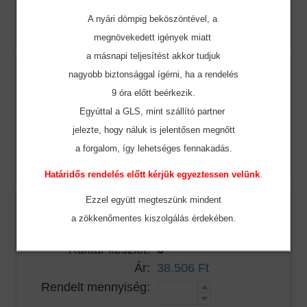
Rendelt mennyiség:
A nyári dömpig beköszöntével, a
megnövekedett igények miatt
a másnapi teljesítést akkor tudjuk
Szín:
Black/Black
nagyobb biztonsággal ígérni, ha a rendelés
9 óra előtt beérkezik.
Méret:
3XL
Egyúttal a GLS, mint szállító partner
Raktár készlet:
4
jelezte, hogy náluk is jelentősen megnőtt
Ár:
38.506 Ft
a forgalom, így lehetséges fennakadás.
Rendelt mennyiség:
Határidős rendelés előtt kérjük egyeztessen velünk
.
Ezzel együtt megteszünk mindent
Szín:
Navy/Navy
a zökkenőmentes
kiszolgálás érdekében.
Méret:
S
Raktár készlet:
6
Ár:
38.506 Ft
Rendelt mennyiség: