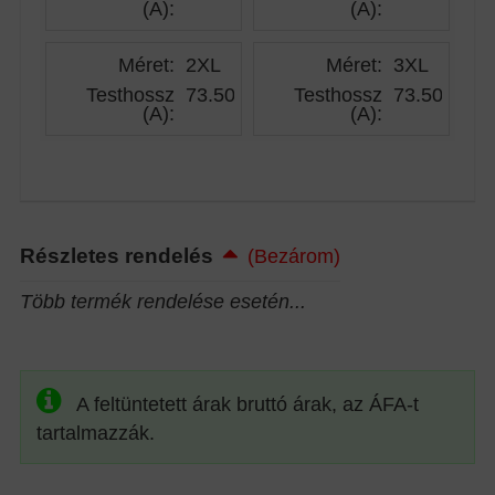
(A)
:
(A)
:
Méret:
2XL
Méret:
3XL
Testhossz
73.50
Testhossz
73.50
(A)
:
(A)
:
Részletes rendelés
(Bezárom)
Több termék rendelése esetén...
A feltüntetett árak bruttó árak, az ÁFA-t
tartalmazzák.