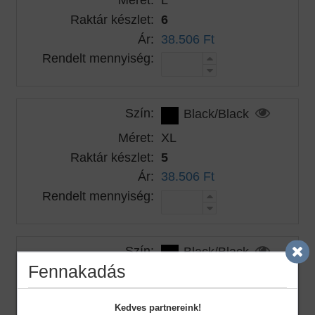
Raktár készlet:
6
Ár:
38.506 Ft
Rendelt mennyiség:
Szín:
Black/Black
Méret:
XL
Raktár készlet:
5
Ár:
38.506 Ft
Rendelt mennyiség:
Szín:
Black/Black
Fennakadás
Méret:
2XL
Raktár készlet:
7
Kedves partnereink!
Ár:
38.506 Ft