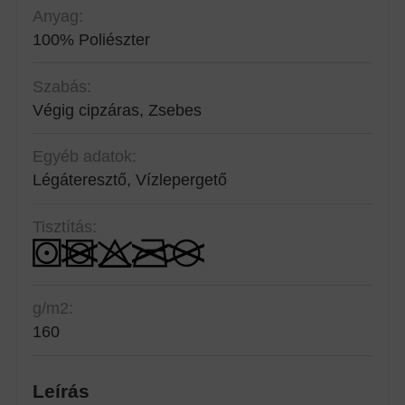
Anyag:
100% Poliészter
Szabás:
Végig cipzáras, Zsebes
Egyéb adatok:
Légáteresztő, Vízlepergető
Tisztítás:
g/m2:
160
Leírás