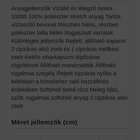
Anyagjellemzők Vízálló és lélegző Isotex
10000 100% poliészter stretch anyag Tartós
víztaszító bevonat Részben hálós, részben
poliészter tafta bélés Ragasztott varratok
Különleges jellemzők Rejtett, állítható kapucni
2 cipzáras alsó zseb és 1 cipzáras mellkasi
zseb Kettős viharkapucni tépőzáras
rögzítéssel Állítható mandzsetták Állítható
rugalmas szegély Rejtett cipzáras nyílás a
bélésben a hímzéshez való hozzáférés
érdekében Softshell belső rész Meleg hátú,
szőtt, rugalmas softshell anyag 2 cipzáras alsó
zseb
Méret jellemzők (cm)