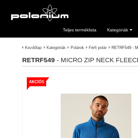
Teljes terméklista
Kategóriák
Kezdőlap
Kategóriák
Polárok
Férfi polár
RETRF549 - 
RETRF549
- MICRO ZIP NECK FLEEC
AKCIÓS