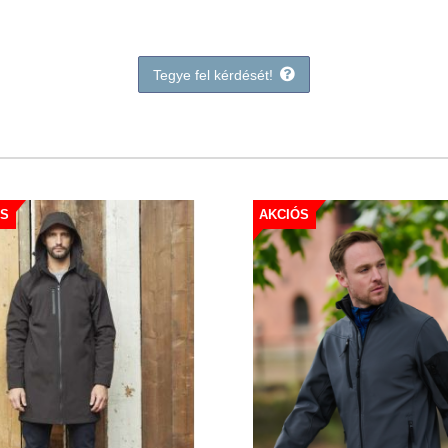
Tegye fel kérdését!
ÓS
AKCIÓS