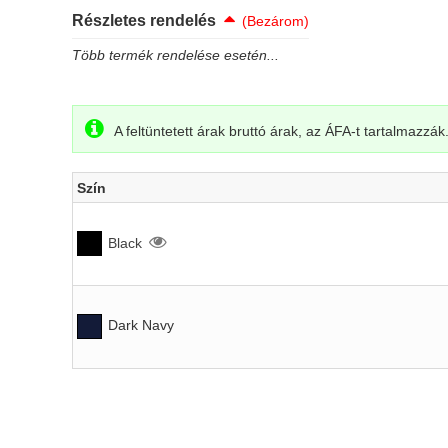
Részletes rendelés
(Bezárom)
Több termék rendelése esetén...
A feltüntetett árak bruttó árak, az ÁFA-t tartalmazzák
Szín
Black
Dark Navy