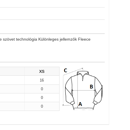
e szövet technológia Különleges jellemzők Fleece
XS
16
0
0
0