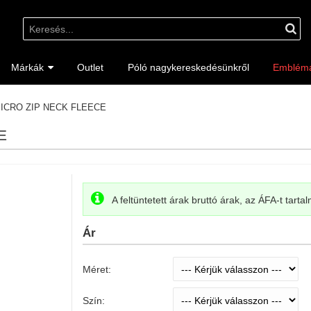
Márkák
Outlet
Póló nagykereskedésünkről
Emblém
MICRO ZIP NECK FLEECE
E
A feltüntetett árak bruttó árak, az ÁFA-t tarta
Ár
Méret:
Szín: