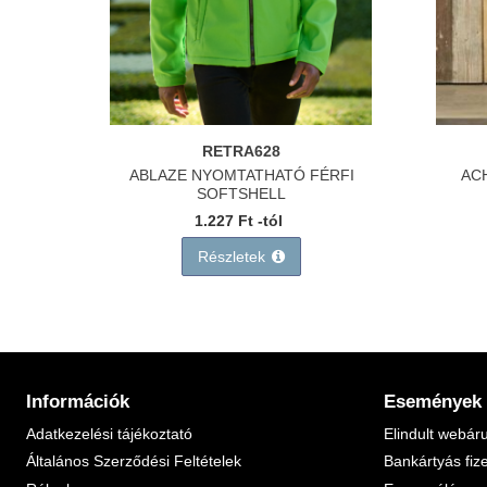
RETRA628
ABLAZE NYOMTATHATÓ FÉRFI
AC
SOFTSHELL
1.227 Ft -tól
Részletek
Információk
Események
Adatkezelési tájékoztató
Elindult webár
Általános Szerződési Feltételek
Bankártyás fiz