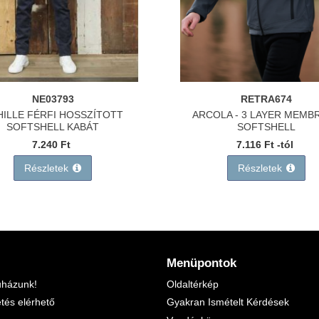
NE03793
RETRA674
HILLE FÉRFI HOSSZÍTOTT
ARCOLA - 3 LAYER MEMB
SOFTSHELL KABÁT
SOFTSHELL
7.240 Ft
7.116 Ft -tól
Részletek
Részletek
Menüpontok
uházunk!
Oldaltérkép
etés elérhető
Gyakran Ismételt Kérdések