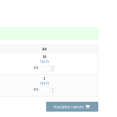
XS
10
733 Ft
XS:
1
733 Ft
XS:
Kosárba rakom