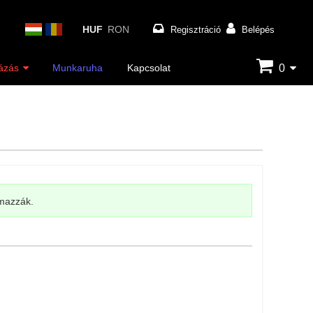
HUF
RON
Regisztráció
Belépés
0
ázás
Munkaruha
Kapcsolat
lmazzák.