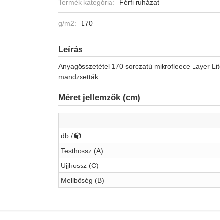
Termék kategória:
Férfi ruházat
g/m2:
170
Leírás
Anyagösszetétel 170 sorozatú mikrofleece Layer Lit
mandzsetták
Méret jellemzők (cm)
db /
Testhossz (A)
Ujjhossz (C)
Mellbőség (B)