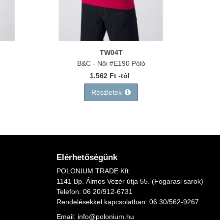
TW04T
B&C - Női #E190 Póló
1.562 Ft -tól
Részletek
Elérhetőségünk
POLONIUM TRADE Kft.
1141 Bp. Álmos Vezér útja 55. (Fogarasi sarok)
Telefon:
06 20/912-6731
Rendelésekkel kapcsolatban: 06
30/562-9267
Email:
info@polonium.hu