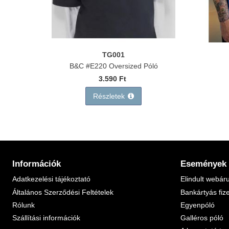
TG001
B&C #E220 Oversized Póló
3.590 Ft
Részletek
Információk
Események
Adatkezelési tájékoztató
Elindult webár
Általános Szerződési Feltételek
Bankártyás fiz
Rólunk
Egyenpóló
Szállítási információk
Galléros póló