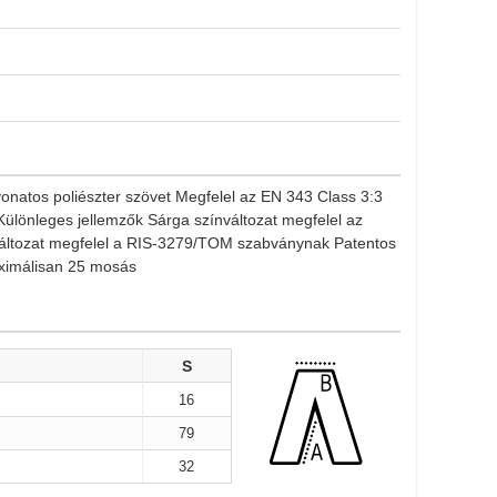
vonatos poliészter szövet Megfelel az EN 343 Class 3:3
ülönleges jellemzők Sárga színváltozat megfelel az
ltozat megfelel a RIS-3279/TOM szabványnak Patentos
ximálisan 25 mosás
S
16
79
32