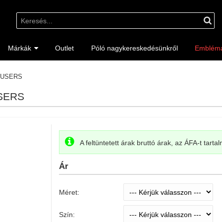
Márkák
Outlet
Póló nagykereskedésünkről
Emblém
OUSERS
SERS
A feltüntetett árak bruttó árak, az ÁFA-t tarta
Ár
Méret:
Szín: