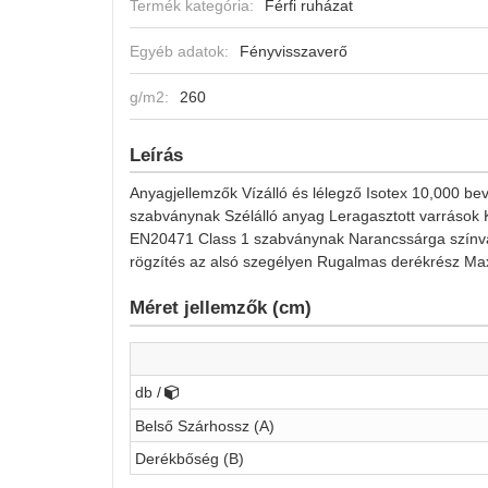
Termék kategória:
Férfi ruházat
Egyéb adatok:
Fényvisszaverő
g/m2:
260
Leírás
Anyagjellemzők Vízálló és lélegző Isotex 10,000 be
szabványnak Szélálló anyag Leragasztott varrások K
EN20471 Class 1 szabványnak Narancssárga színvá
rögzítés az alsó szegélyen Rugalmas derékrész Ma
Méret jellemzők (cm)
db /
Belső Szárhossz (A)
Derékbőség (B)