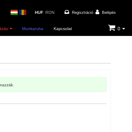
HUF
RON
Regisztráció
Belépés
0
ázás
Munkaruha
Kapcsolat
lmazzák.