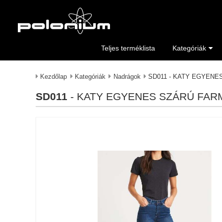
Teljes terméklista
Kategóriák
Kezdőlap
Kategóriák
Nadrágok
SD011 - KATY EGYEN
SD011
- KATY EGYENES SZÁRÚ FA