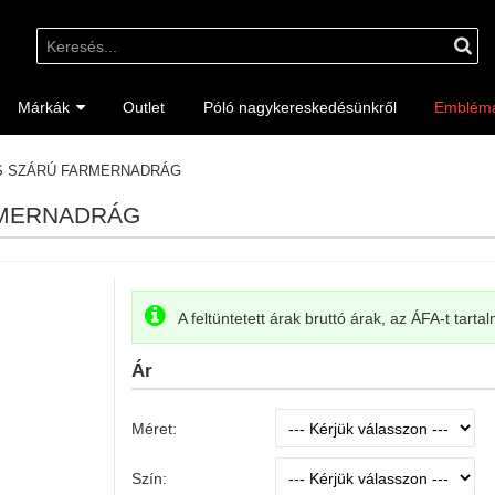
Márkák
Outlet
Póló nagykereskedésünkről
Emblém
ES SZÁRÚ FARMERNADRÁG
RMERNADRÁG
A feltüntetett árak bruttó árak, az ÁFA-t tarta
Ár
Méret:
Szín: