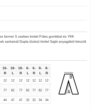
s farmer 5 zsebes kivitel Füles gombbal és YKK
bek sarkainál Dupla tűzésű kivitel Saját anyagából készült
16-
18-
18-
6-
6-
8-
8-
R
L
R
L
R
L
R
12
12
12
12
12
12
12
77
82
77
82
77
82
77
44
47
47
32
32
34
34