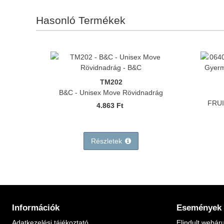
Hasonló Termékek
TM202
B&C - Unisex Move Rövidnadrág
FRUI
4.863 Ft
Részletek
Információk
Események
Adatkezelési tájékoztató
Elindult webár