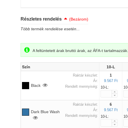
Részletes rendelés
(Bezárom)
Több termék rendelése esetén...
A feltüntetett árak bruttó árak, az ÁFA-t tartalmazzák
Szín
10-L
Raktár készlet:
1
Ár:
9.567 Ft
Black
Rendelt mennyiség:
10-L:
10
Raktár készlet:
6
Ár:
9.567 Ft
Dark Blue Wash
Rendelt mennyiség:
10-L:
10