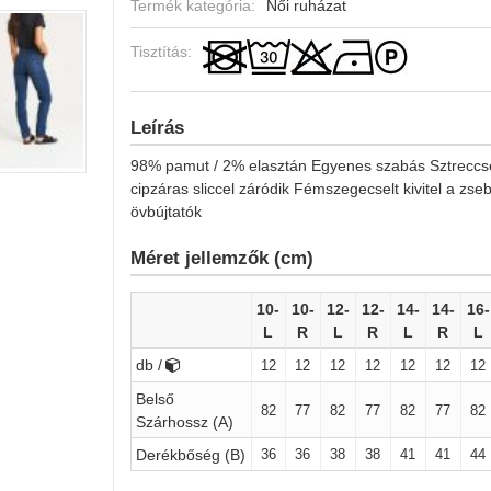
Termék kategória:
Női ruházat
Tisztítás:
Leírás
98% pamut / 2% elasztán Egyenes szabás Sztreccse
cipzáras sliccel záródik Fémszegecselt kivitel a zse
övbújtatók
Méret jellemzők (cm)
10-
10-
12-
12-
14-
14-
16-
L
R
L
R
L
R
L
db /
12
12
12
12
12
12
12
Belső
82
77
82
77
82
77
82
Szárhossz (A)
36
36
38
38
41
41
44
Derékbőség (B)