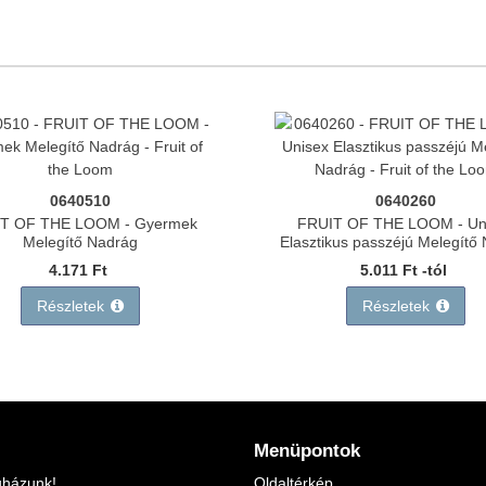
0640510
0640260
T OF THE LOOM - Gyermek
FRUIT OF THE LOOM - Un
Melegítő Nadrág
Elasztikus passzéjú Melegítő
4.171 Ft
5.011 Ft -tól
Részletek
Részletek
Menüpontok
uházunk!
Oldaltérkép