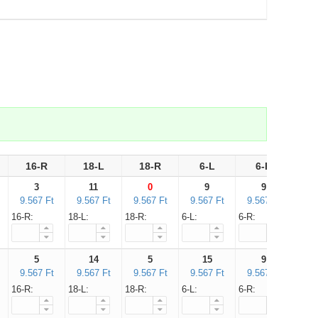
16-R
18-L
18-R
6-L
6-R
8
3
11
0
9
9
9.567 Ft
9.567 Ft
9.567 Ft
9.567 Ft
9.567 Ft
9.5
16-R:
18-L:
18-R:
6-L:
6-R:
8-L:
5
14
5
15
9
9.567 Ft
9.567 Ft
9.567 Ft
9.567 Ft
9.567 Ft
9.5
16-R:
18-L:
18-R:
6-L:
6-R:
8-L: