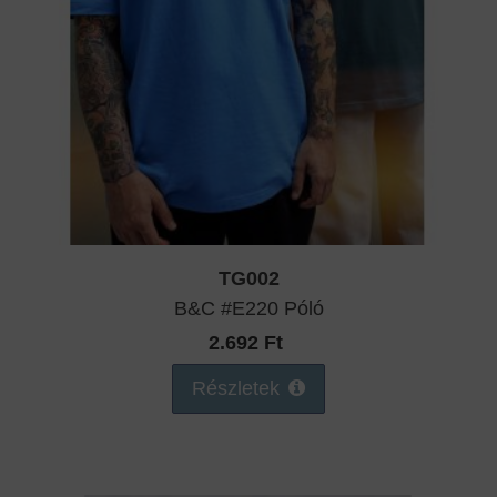
TG002
B&C #E220 Póló
2.692 Ft
Részletek