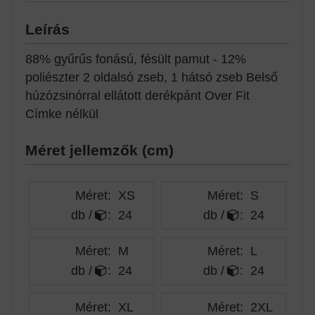
Leírás
88% gyűrűs fonású, fésült pamut - 12%
poliészter 2 oldalsó zseb, 1 hátsó zseb Belső
húzózsinórral ellátott derékpánt Over Fit
Címke nélkül
Méret jellemzők (cm)
Méret:
XS
Méret:
S
db /
:
24
db /
:
24
Méret:
M
Méret:
L
db /
:
24
db /
:
24
Méret:
XL
Méret:
2XL