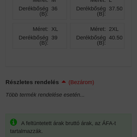
Derékbőség
36
Derékbőség
37.50
(B)
:
(B)
:
Méret:
XL
Méret:
2XL
Derékbőség
39
Derékbőség
40.50
(B)
:
(B)
:
Részletes rendelés
(Bezárom)
Több termék rendelése esetén...
A feltüntetett árak bruttó árak, az ÁFA-t
tartalmazzák.