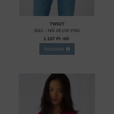
TW02T
B&C - Női #E150 Póló
1.157 Ft -tól
Részletek