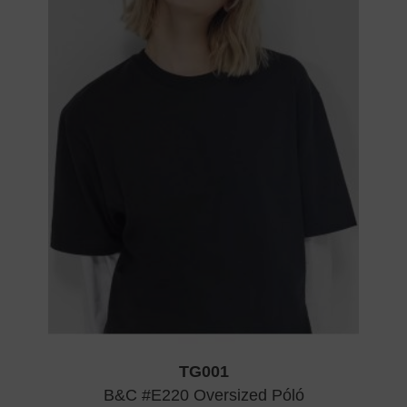
TG001
B&C #E220 Oversized Póló