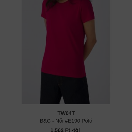
TW04T
B&C - Női #E190 Póló
1.562 Ft -tól