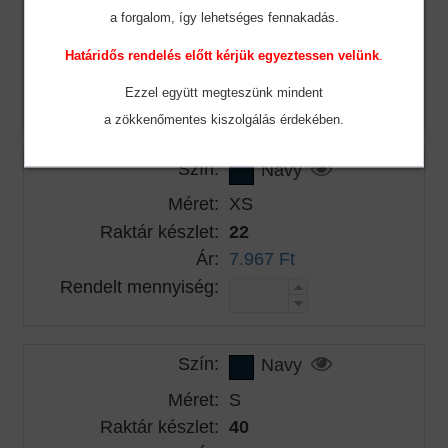
Méret:
2XL
a forgalom, így lehetséges fennakadás.
Raktár készlet:
35
Határidős rendelés előtt kérjük egyeztessen velünk
.
Ár:
7.967 Ft
Rendelt mennyiség:
Ezzel együtt megteszünk mindent
a zökkenőmentes
kiszolgálás érdekében.
Szín:
Navy
Méret:
XS
Raktár készlet:
22
Ár:
7.967 Ft
Rendelt mennyiség:
Szín:
Navy
Méret:
S
Raktár készlet:
40