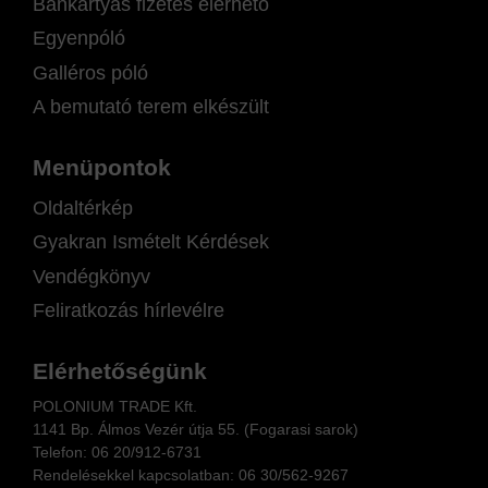
Bankártyás fizetés elérhető
Egyenpóló
Galléros póló
A bemutató terem elkészült
Menüpontok
Oldaltérkép
Gyakran Ismételt Kérdések
Vendégkönyv
Feliratkozás hírlevélre
Elérhetőségünk
POLONIUM TRADE Kft.
1141 Bp. Álmos Vezér útja 55. (Fogarasi sarok)
Telefon:
06 20/912-6731
Rendelésekkel kapcsolatban: 06
30/562-9267