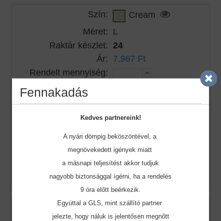
Szín:
Cream
Méret:
L
Raktár készlet:
24
Ár:
7.967 Ft
Rendelt mennyiség:
Fennakadás
Szín:
Cream
Kedves partnereink!
Méret:
XL
A nyári dömpig beköszöntével, a
Raktár készlet:
30
megnövekedett igények miatt
Ár:
7.967 Ft
a másnapi teljesítést akkor tudjuk
Rendelt mennyiség:
nagyobb biztonsággal ígérni, ha a rendelés
9 óra előtt beérkezik.
Egyúttal a GLS, mint szállító partner
Szín:
Cream
jelezte, hogy náluk is jelentősen megnőtt