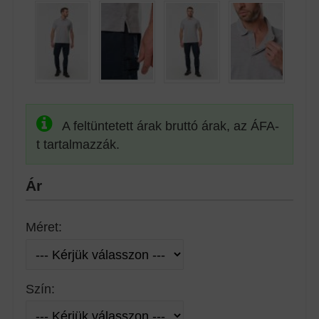
A feltüntetett árak bruttó árak, az ÁFA-
t tartalmazzák.
Ár
Méret:
Szín: