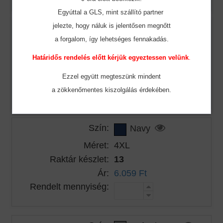
Egyúttal a GLS, mint szállító partner
jelezte, hogy náluk is jelentősen megnőtt
Szín:
Navy
a forgalom, így lehetséges fennakadás.
Méret:
3XL
Határidős rendelés előtt kérjük egyeztessen velünk
.
Raktár készlet:
9
Ár:
6.059 Ft
Ezzel együtt megteszünk mindent
Rendelt mennyiség:
a zökkenőmentes
kiszolgálás érdekében.
Szín:
Navy
Méret:
4XL
Raktár készlet:
13
Ár:
6.059 Ft
Rendelt mennyiség: