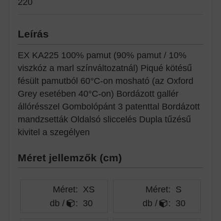
220
Leírás
EX KA225 100% pamut (90% pamut / 10%
viszkóz a marl színváltozatnál) Piqué kötésű
fésült pamutból 60°C-on mosható (az Oxford
Grey esetében 40°C-on) Bordázott gallér
állórésszel Gombolópánt 3 patenttal Bordázott
mandzsetták Oldalsó sliccelés Dupla tűzésű
kivitel a szegélyen
Méret jellemzők (cm)
Méret:
XS
Méret:
S
db /
:
30
db /
:
30