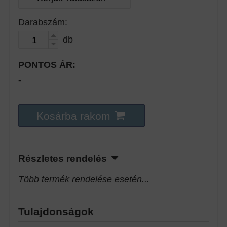
Darabszám:
db
PONTOS ÁR:
-
Kosárba rakom
Részletes rendelés
Több termék rendelése esetén...
Tulajdonságok