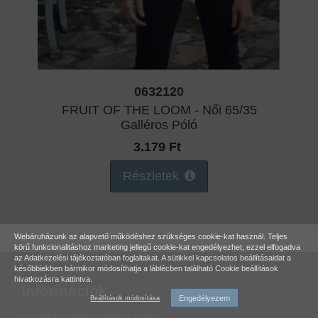
0632120
FRUIT OF THE LOOM - Női 65/35
Galléros Póló
3.179 Ft
Részletek
Webáruházunk az alapvető működéshez szükséges cookie-kat használ. Teljes
körű funkcionalitáshoz marketing jellegű cookie-kat engedélyezhet, ezzel elfogadva
az
Adatkezelési tájékoztatóban
foglaltakat. A sütikkel kapcsolatos beállításaidat a
későbbiekben bármikor módosíthatja a láblécben található Cookie beállítások
hivatkozásra kattintva.
Információk
Engedélyezem
Beállítások módosítása
Adatkezelési tájékoztató