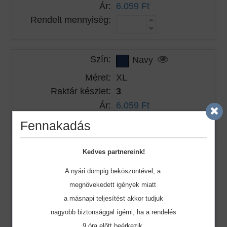
Ár:
6.059 Ft
Rendelt mennyiség:
Szín:
Navy
Méret:
XL
Raktár készlet:
3
Ár:
6.059 Ft
Rendelt mennyiség:
Fennakadás
Kedves partnereink!
Szín:
Navy
A nyári dömpig beköszöntével, a
Méret:
2XL
megnövekedett igények miatt
Raktár készlet:
24
a másnapi teljesítést akkor tudjuk
Ár:
6.059 Ft
nagyobb biztonsággal ígérni, ha a rendelés
Rendelt mennyiség:
9 óra előtt beérkezik.