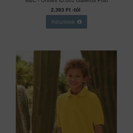
B&C - Unisex ID.001 Galléros Póló
2.393 Ft -tól
Részletek