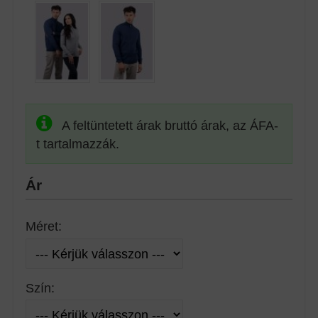
A feltüntetett árak bruttó árak, az ÁFA-
t tartalmazzák.
Ár
Méret:
Szín: