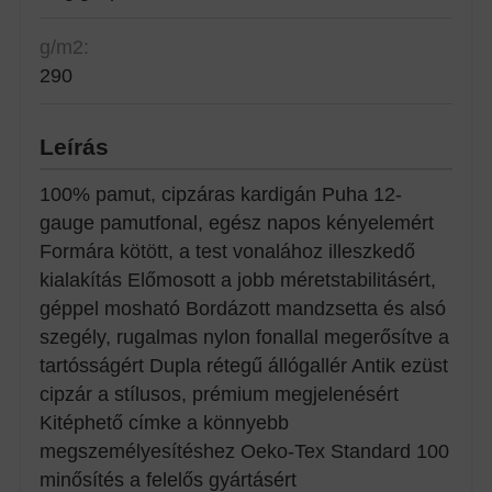
g/m2:
290
Leírás
100% pamut, cipzáras kardigán Puha 12-
gauge pamutfonal, egész napos kényelemért
Formára kötött, a test vonalához illeszkedő
kialakítás Előmosott a jobb méretstabilitásért,
géppel mosható Bordázott mandzsetta és alsó
szegély, rugalmas nylon fonallal megerősítve a
tartósságért Dupla rétegű állógallér Antik ezüst
cipzár a stílusos, prémium megjelenésért
Kitéphető címke a könnyebb
megszemélyesítéshez Oeko-Tex Standard 100
minősítés a felelős gyártásért