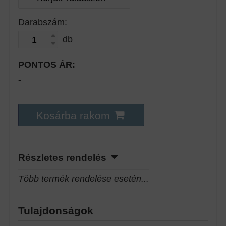
Darabszám:
db
PONTOS ÁR:
-
Kosárba rakom
Részletes rendelés
Több termék rendelése esetén...
Tulajdonságok