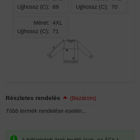
Ujjhossz (C)
:
69
Ujjhossz (C)
:
70
Méret:
4XL
Ujjhossz (C)
:
71
Részletes rendelés
(Bezárom)
Több termék rendelése esetén...
A feltüntetett árak bruttó árak, az ÁFA-t