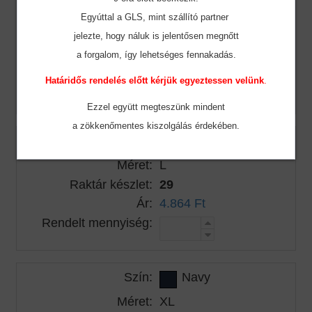
Szín:
Navy
Egyúttal a GLS, mint szállító partner
Méret:
M
jelezte, hogy náluk is jelentősen megnőtt
Raktár készlet:
6
a forgalom, így lehetséges fennakadás.
Ár:
4.864 Ft
Határidős rendelés előtt kérjük egyeztessen velünk
.
Rendelt mennyiség:
Ezzel együtt megteszünk mindent
a zökkenőmentes
kiszolgálás érdekében.
Szín:
Navy
Méret:
L
Raktár készlet:
29
Ár:
4.864 Ft
Rendelt mennyiség:
Szín:
Navy
Méret:
XL