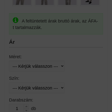
A feltüntetett árak bruttó árak, az ÁFA-
t tartalmazzák.
Ár
Méret:
Szín:
Darabszám:
db