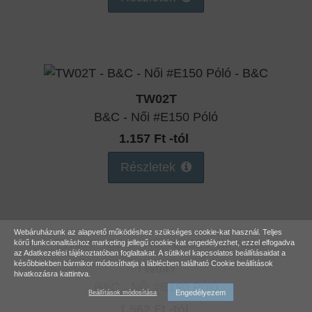
TW02T
B&C - Női #E150 Póló
1.157 Ft -tól
Részletek
Webáruházunk az alapvető működéshez szükséges cookie-kat használ. Teljes
körű funkcionalitáshoz marketing jellegű cookie-kat engedélyezhet, ezzel elfogadva
az
Adatkezelési tájékoztatóban
foglaltakat. A sütikkel kapcsolatos beállításaidat a
későbbiekben bármikor módosíthatja a láblécben található Cookie beállítások
TW04T
hivatkozásra kattintva.
B&C - Női #E190 Póló
Engedélyezem
Beállítások módosítása
1.562 Ft -tól