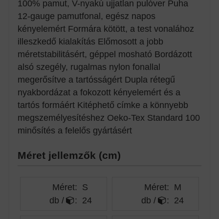
100% pamut, V-nyakú ujjatlan pulóver Puha
12-gauge pamutfonal, egész napos
kényelemért Formára kötött, a test vonalához
illeszkedő kialakítás Előmosott a jobb
méretstabilitásért, géppel mosható Bordázott
alsó szegély, rugalmas nylon fonallal
megerősítve a tartósságért Dupla rétegű
nyakbordázat a fokozott kényelemért és a
tartós formáért Kitéphető címke a könnyebb
megszemélyesítéshez Oeko-Tex Standard 100
minősítés a felelős gyártásért
Méret jellemzők (cm)
Méret:
S
Méret:
M
db /
:
24
db /
:
24