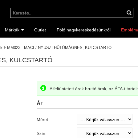
Márkák
Outlet
Póló nagykereskedésünkről
Emblém
ok
MM023 - MACI / NYUSZI HŰTŐMÁGNES, KULCSTARTÓ
ES, KULCSTARTÓ
A feltüntetett árak bruttó árak, az ÁFA-t tarta
Ár
Méret:
Szín: