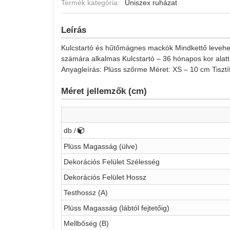
Termék kategória:
Uniszex ruházat
Leírás
Kulcstartó és hűtőmágnes mackók Mindkettő levehet
számára alkalmas Kulcstartó – 36 hónapos kor alat
Anyagleírás: Plüss szőrme Méret: XS – 10 cm Tisztít
Méret jellemzők (cm)
db /
Plüss Magasság (ülve)
Dekorációs Felület Szélesség
Dekorációs Felület Hossz
Testhossz (A)
Plüss Magasság (lábtól fejtetőig)
Mellbőség (B)