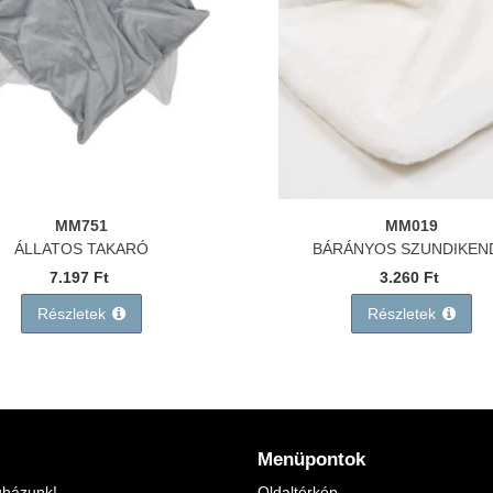
MM751
MM019
ÁLLATOS TAKARÓ
BÁRÁNYOS SZUNDIKEN
7.197 Ft
3.260 Ft
Részletek
Részletek
Menüpontok
uházunk!
Oldaltérkép