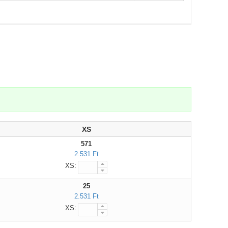
XS
571
2.531 Ft
XS:
25
2.531 Ft
XS: