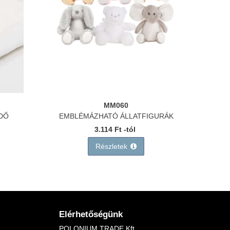
MM060
DŐ
EMBLÉMÁZHATÓ ÁLLATFIGURÁK
3.114 Ft -tól
Részletek
Elérhetőségünk
POLONIUM TRADE Kft.