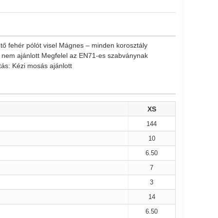
ő fehér pólót visel Mágnes – minden korosztály
t nem ajánlott Megfelel az EN71-es szabványnak
ás: Kézi mosás ajánlott
XS
144
10
6.50
7
3
14
6.50