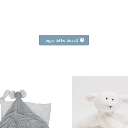
Tegye fel kérdését!