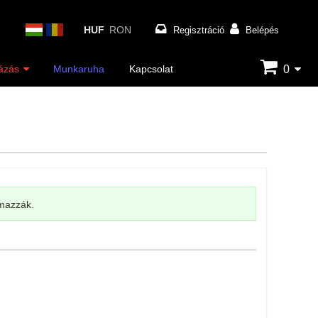
HUF
RON
Regisztráció
Belépés
0
ázás
Munkaruha
Kapcsolat
lmazzák.