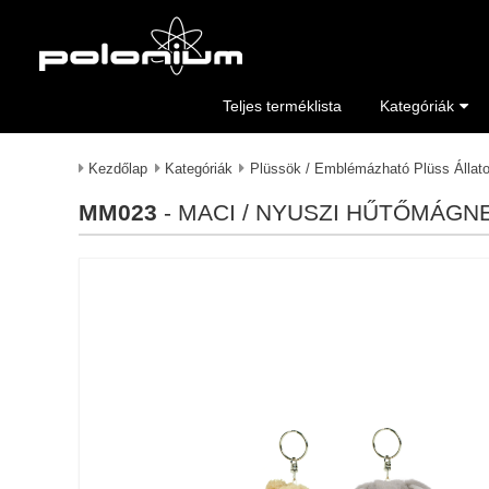
Teljes terméklista
Kategóriák
Kezdőlap
Kategóriák
Plüssök / Emblémázható Plüss Állat
MM023
- MACI / NYUSZI HŰTŐMÁGN