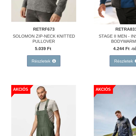
RETRF673
RETRA83
SOLOMON ZIP-NECK KNITTED
STAGE II MEN - I
PULLOVER
BODYWARM
5.039 Ft
4.244 Ft -t
Részletek
Részletek
AKCIÓS
AKCIÓS