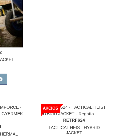
2
JACKET
AKCIÓS
RETRF624
4
TACTICAL HEIST HYBRID
JACKET
THERMAL