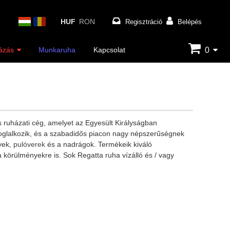
HUF
RON
Regisztráció
Belépés
0
ázás
Munkaruha
Kapcsolat
s ruházati cég, amelyet az Egyesült Királyságban
l foglalkozik, és a szabadidős piacon nagy népszerűségnek
yek,
pulóverek
és a nadrágok. Termékeik kiváló
körülményekre is. Sok Regatta ruha vízálló és / vagy