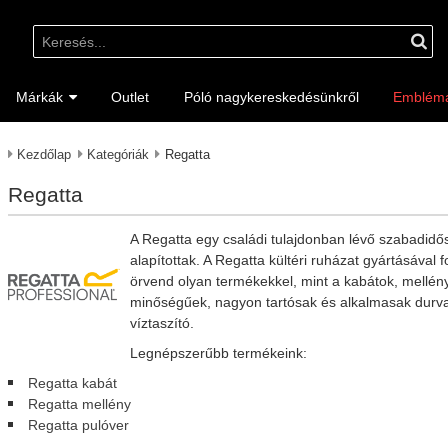
Márkák
Outlet
Póló nagykereskedésünkről
Emblém
Kezdőlap
Kategóriák
Regatta
Regatta
A Regatta egy családi tulajdonban lévő szabadidő
alapítottak. A Regatta kültéri ruházat gyártásáva
örvend olyan termékekkel, mint a kabátok, mellén
minőségűek, nagyon tartósak és alkalmasak durva 
víztaszító.
Legnépszerűbb termékeink:
Regatta kabát
Regatta mellény
Regatta pulóver