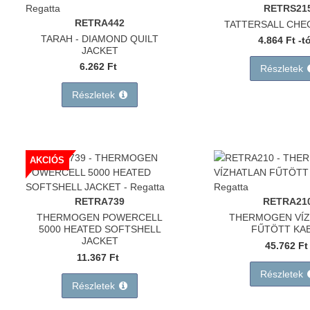
RETRS21
RETRA442
TATTERSALL CHE
TARAH - DIAMOND QUILT
4.864 Ft -t
JACKET
6.262 Ft
Részletek
Részletek
AKCIÓS
RETRA739
RETRA21
THERMOGEN POWERCELL
THERMOGEN VÍZ
5000 HEATED SOFTSHELL
FŰTÖTT KA
JACKET
45.762 Ft
11.367 Ft
Részletek
Részletek