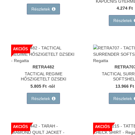
KAPUCNIS GYERME
Egyúttal a GLS, mint szállító partner
4.274 Ft
Részletek
jelezte, hogy náluk is jelentősen megnőtt
a forgalom, így lehetséges fennakadás.
Részletek
Határidős rendelés előtt kérjük egyeztessen velünk
.
Ezzel együtt megteszünk mindent
a zökkenőmentes
kiszolgálás érdekében.
AKCIÓS
RETRA482
RETRA70
TACTICAL REGIME
TACTICAL SUR
HŐSZIGETELT DZSEKI
SOFTSHEL
5.805 Ft -tól
13.966 Ft
Részletek
Részletek
AKCIÓS
AKCIÓS