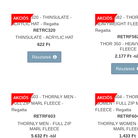
AKCIÓS
AKCIÓS
RETRC320
RETRF58
THINSULATE - ACRYLIC HAT
THOR 350 - HEA
622 Ft
FLEECE
2.177 Ft -t
Részletek
Részletek
AKCIÓS
AKCIÓS
RETRF603
RETRF60
THORNLY MEN - FULL ZIP
THORNLY WOMEN -
MARL FLEECE
MARL FLEE
5.632 Ft -tól
1.433 Ft