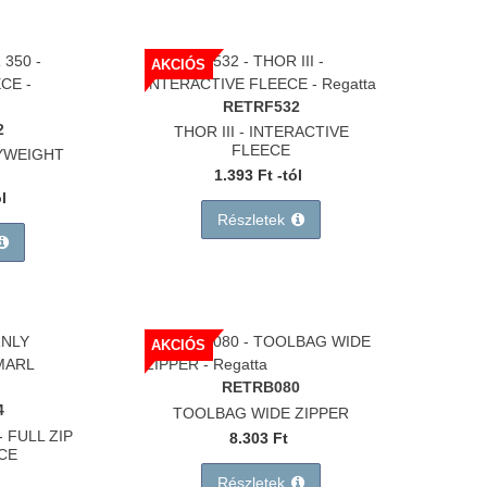
AKCIÓS
RETRF532
2
THOR III - INTERACTIVE
FLEECE
VYWEIGHT
1.393 Ft -tól
ól
Részletek
AKCIÓS
RETRB080
4
TOOLBAG WIDE ZIPPER
 FULL ZIP
8.303 Ft
CE
Részletek