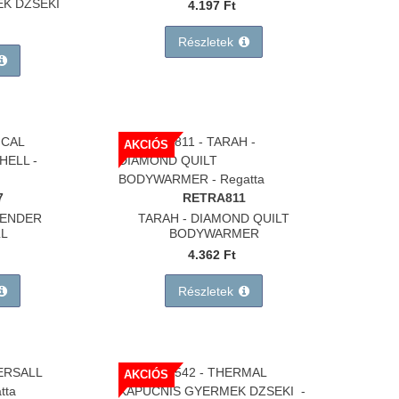
K DZSEKI
4.197 Ft
Részletek
AKCIÓS
7
RETRA811
RENDER
TARAH - DIAMOND QUILT
L
BODYWARMER
4.362 Ft
Részletek
AKCIÓS