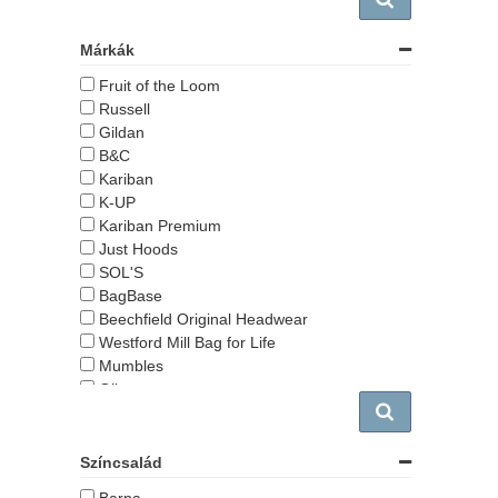
Márkák
Fruit of the Loom
Russell
Gildan
B&C
Kariban
K-UP
Kariban Premium
Just Hoods
SOL'S
BagBase
Beechfield Original Headwear
Westford Mill Bag for Life
Mumbles
Olima
BS Black Spider
Proact
Anvil
Színcsalád
Finden + Hales
Barna