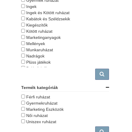
Gyermek ruházat
Ingek
Ingek és Kötött ruházat
Kabátok és Széldzsekik
Kiegészítők
Kötött ruházat
Marketinganyagok
Mellények
Munkaruházat
Nadrágok
Plüss játékok
Polár felsők
Pólók
Pulóverek
Sapkák
Termék kategóriák
Softshellek
Férfi ruházat
Speciális ruházat és eszköz
Gyermekruházat
Sportruházat
Marketing Eszközök
Táskák
Női ruházat
Törölközők
Uniszex ruházat
Vendéglátás és Egészségügy