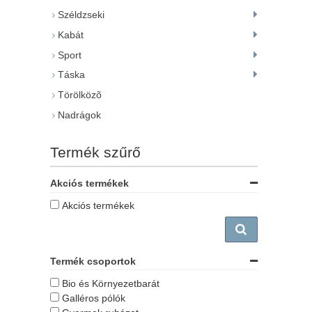
Széldzseki
Kabát
Sport
Táska
Törölközõ
Nadrágok
Termék szűrő
Akciós termékek
Akciós termékek
Termék csoportok
Bio és Környezetbarát
Galléros pólók