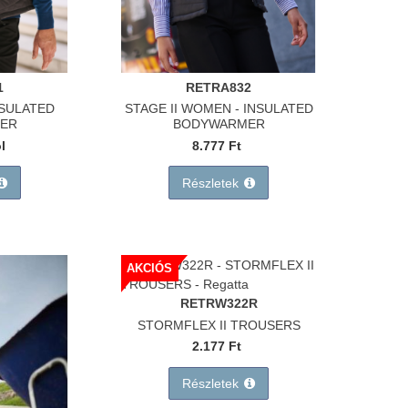
1
RETRA832
NSULATED
STAGE II WOMEN - INSULATED
ER
BODYWARMER
ól
8.777 Ft
Részletek
AKCIÓS
RETRW322R
STORMFLEX II TROUSERS
2.177 Ft
Részletek