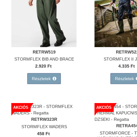
RETRW519
RETRW52
STORMFLEX BIB AND BRACE
STORMFLEX II 
2.920 Ft
4.335 Ft
Részletek
Részletek
Fennakadás
Kedves partnereink!
AKCIÓS
AKCIÓS
A nyári dömpig beköszöntével, a
megnövekedett igények miatt
RETRW323R
a másnapi teljesítést akkor tudjuk
RETRA45
STORMFLEX WADERS
nagyobb biztonsággal ígérni, ha a rendelés
STORMFORCE - 
458 Ft
9 óra előtt beérkezik.