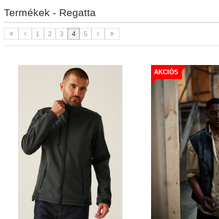
Termékek - Regatta
1
2
3
4
5
AKCIÓS