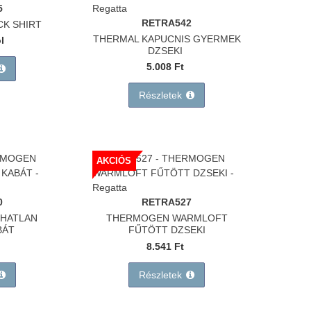
5
RETRA542
CK SHIRT
THERMAL KAPUCNIS GYERMEK
ól
DZSEKI
5.008 Ft
Részletek
AKCIÓS
0
RETRA527
HATLAN
THERMOGEN WARMLOFT
BÁT
FŰTÖTT DZSEKI
8.541 Ft
Részletek