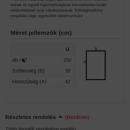
árának és egyedi logózhatóságának köszönhetően kiváló
reklámfelületet nyújt vállalkozásának. Költséghatékony
megoldás cége, egyesülete reklámozására.
Méret jellemzők (cm)
U
db /
250
Szélesség (B)
38
Hosszúság (A)
42
Részletes rendelés
(Bezárom)
Több termék rendelése esetén...