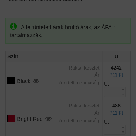
A feltüntetett árak bruttó árak, az ÁFA-t
tartalmazzák.
Szín
U
Raktár készlet:
4242
Ár:
711 Ft
Black
Rendelt mennyiség:
U:
Raktár készlet:
488
Ár:
711 Ft
Bright Red
Rendelt mennyiség:
U: