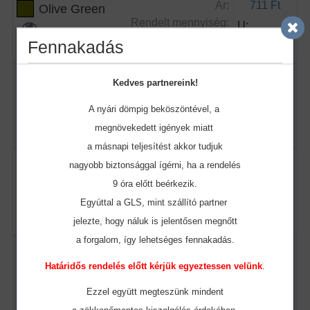
Ár:
711 Ft
Olive Green
Rendelt mennyiség:
U:
Fennakadás
Raktár készlet:
342
Kedves partnereink!
Ár:
711 Ft
Orange
Rendelt mennyiség:
A nyári dömpig beköszöntével, a
U:
megnövekedett igények miatt
a másnapi teljesítést akkor tudjuk
Raktár készlet:
219
nagyobb biztonsággal ígérni, ha a rendelés
Ár:
711 Ft
9 óra előtt beérkezik.
Pastel Mint
Rendelt mennyiség:
U:
Egyúttal a GLS, mint szállító partner
jelezte, hogy náluk is jelentősen megnőtt
a forgalom, így lehetséges fennakadás.
Raktár készlet:
250
Ár:
711 Ft
Határidős rendelés előtt kérjük egyeztessen velünk
.
Petrol
Rendelt mennyiség:
U:
Ezzel együtt megteszünk mindent
a zökkenőmentes
kiszolgálás érdekében.