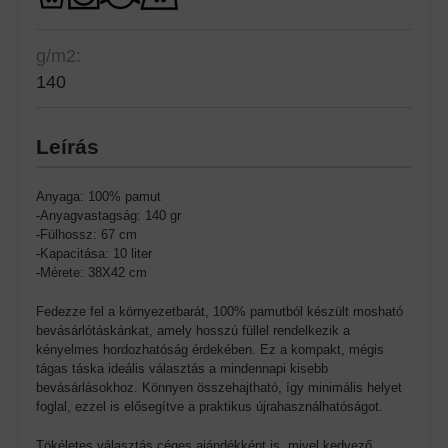
g/m2:
140
Leírás
Anyaga: 100% pamut
-Anyagvastagság: 140 gr
-Fülhossz: 67 cm
-Kapacitása: 10 liter
-Mérete: 38X42 cm
Fedezze fel a környezetbarát, 100% pamutból készült mosható
bevásárlótáskánkat, amely hosszú füllel rendelkezik a
kényelmes hordozhatóság érdekében. Ez a kompakt, mégis
tágas táska ideális választás a mindennapi kisebb
bevásárlásokhoz. Könnyen összehajtható, így minimális helyet
foglal, ezzel is elősegítve a praktikus újrahasználhatóságot.
Tökéletes választás céges ajándékként is, mivel kedvező