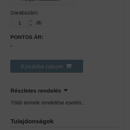
Darabszám:
db
PONTOS ÁR:
-
Kosárba rakom
Részletes rendelés
Több termék rendelése esetén...
Tulajdonságok