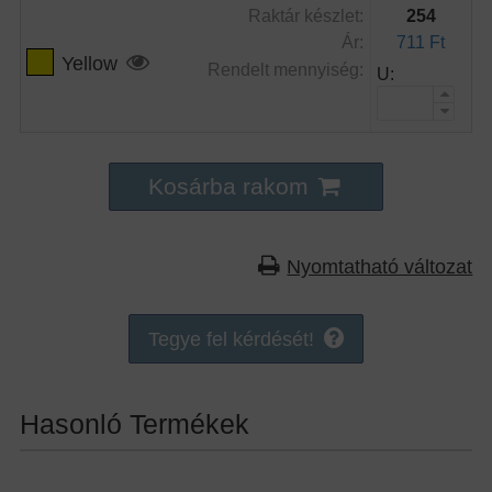
Raktár készlet:
254
Ár:
711 Ft
Yellow
Rendelt mennyiség:
U:
Kosárba rakom
Nyomtatható változat
Tegye fel kérdését!
Hasonló Termékek