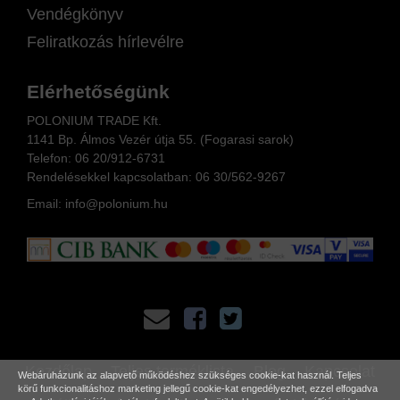
Vendégkönyv
Feliratkozás hírlevélre
Elérhetőségünk
POLONIUM TRADE Kft.
1141 Bp. Álmos Vezér útja 55. (Fogarasi sarok)
Telefon:
06 20/912-6731
Rendelésekkel kapcsolatban: 06
30/562-9267
Email:
info@polonium.hu
Kezdőlap
Teljes terméklista
Blog
Kapcsolat
Webáruházunk az alapvető működéshez szükséges cookie-kat használ. Teljes
körű funkcionalitáshoz marketing jellegű cookie-kat engedélyezhet, ezzel elfogadva