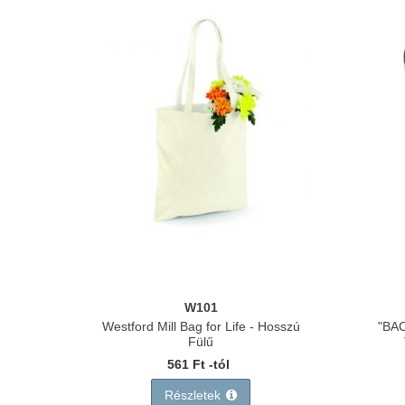
W101
Westford Mill Bag for Life - Hosszú
"BA
Fülű
561 Ft -tól
Részletek