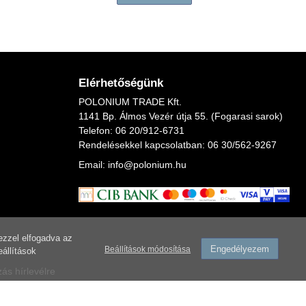
Elérhetőségünk
POLONIUM TRADE Kft.
1141 Bp. Álmos Vezér útja 55. (Fogarasi sarok)
Telefon:
06 20/912-6731
Rendelésekkel kapcsolatban: 06
30/562-9267
Email:
info@polonium.hu
ezzel elfogadva az
Engedélyezem
Beállítások módosítása
eállítások
zás hírlevélre