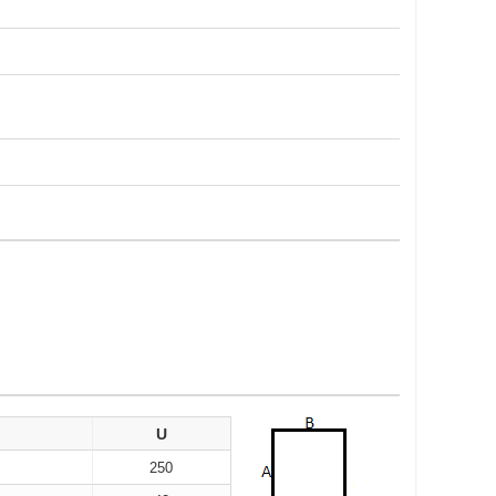
U
250