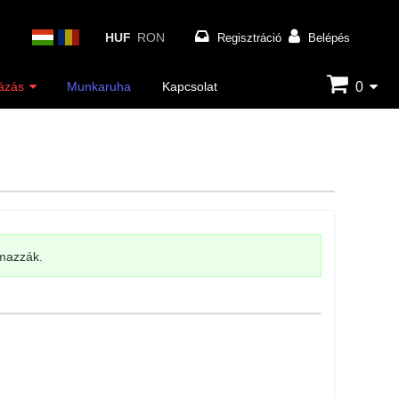
HUF
RON
Regisztráció
Belépés
0
ázás
Munkaruha
Kapcsolat
lmazzák.