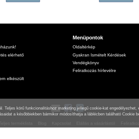
Menüpontok
uházunk!
Oldaltérkép
etés elérhető
Gyakran Ismételt Kérdések
Vendégkönyv
Feliratkozás hírlevélre
em elkészült
eljes körű funkcionalitáshoz marketing jellegű cookie-kat engedélyezhet, 
ításaidat a későbbiekben bármikor módosíthatja a láblécben található Cookie b
Teljes terméklista
Blog
Kapcsolat
Elállás a vásárlástól
Feliratko