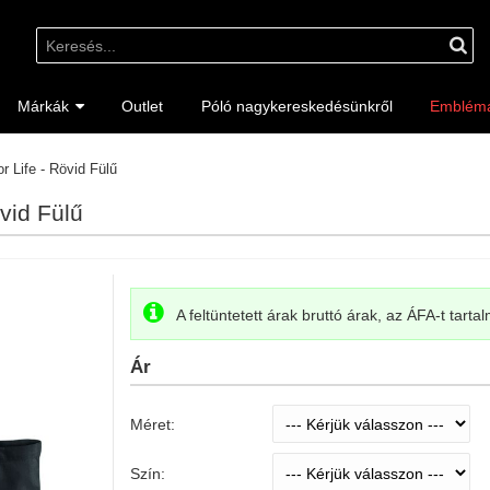
Márkák
Outlet
Póló nagykereskedésünkről
Emblém
r Life - Rövid Fülű
övid Fülű
A feltüntetett árak bruttó árak, az ÁFA-t tarta
Ár
Méret:
Szín: