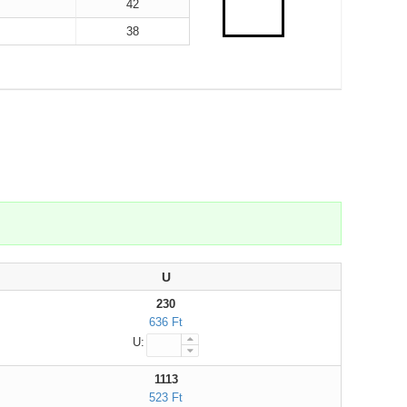
42
38
U
230
636 Ft
U:
1113
523 Ft