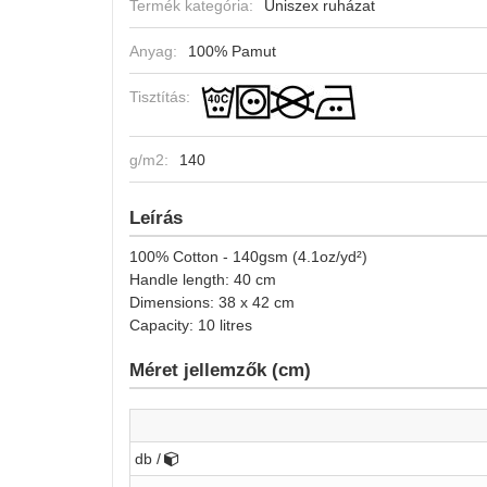
Termék kategória:
Uniszex ruházat
Anyag:
100% Pamut
Tisztítás:
g/m2:
140
Leírás
100% Cotton - 140gsm (4.1oz/yd²)
Handle length: 40 cm
Dimensions: 38 x 42 cm
Capacity: 10 litres
Méret jellemzők (cm)
db /