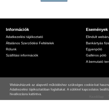
Információk
Események
Adatkezelési tájékoztató
Elindult webár
Általános Szerződési Feltételek
Bankártyás fiz
Rólunk
Egyenpóló
Szállítási információk
Galléros póló
A bemutató ter
Webáruházunk az alapvető működéshez szükséges cookie-kat használ. T
Adatkezelési tájékoztatóban
foglaltakat. A sütikkel kapcsolatos beáll
hivatkozásra kattintva.
Kezdőlap
© 2017 - 2026 -
polonium.hu