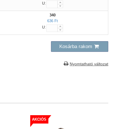
U:
340
636 Ft
U:
Kosárba rakom
Nyomtatható változat
AKCIÓS