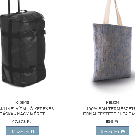
KI0840
KI0226
CKLINE" VÍZÁLLÓ KEREKES
100%-BAN TERMÉSZET
TÁSKA - NAGY MÉRET
FONALFESTETT JUTA TÁ
47.272 Ft
693 Ft
Részletek
Részletek