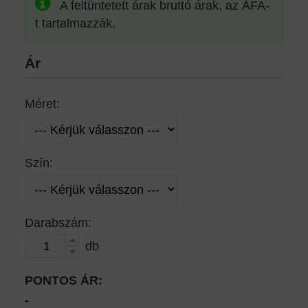
A feltüntetett árak bruttó árak, az ÁFA-
t tartalmazzák.
Ár
Méret:
Szín:
Darabszám:
db
PONTOS ÁR:
-