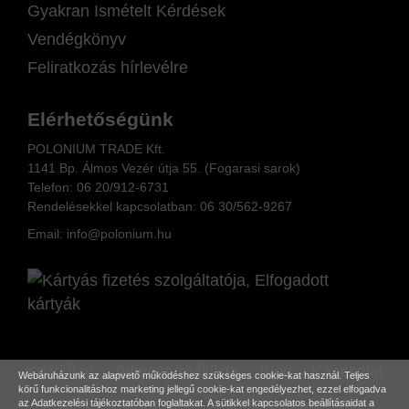
Gyakran Ismételt Kérdések
Vendégkönyv
Feliratkozás hírlevélre
Elérhetőségünk
POLONIUM TRADE Kft.
1141 Bp. Álmos Vezér útja 55. (Fogarasi sarok)
Telefon:
06 20/912-6731
Rendelésekkel kapcsolatban: 06
30/562-9267
Email:
info@polonium.hu
Kezdőlap
Teljes terméklista
Blog
Kapcsolat
Webáruházunk az alapvető működéshez szükséges cookie-kat használ. Teljes
körű funkcionalitáshoz marketing jellegű cookie-kat engedélyezhet, ezzel elfogadva
Elállás a vásárlástól
Feliratkozás hírlevélre
az
Adatkezelési tájékoztatóban
foglaltakat. A sütikkel kapcsolatos beállításaidat a