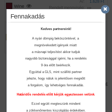
Ár:
1.628 Ft
Wine
Rendelt mennyiség:
U:
Fennakadás
Raktár készlet:
41
Kedves partnereink!
Ár:
1.628 Ft
Yellow
A nyári dömpig beköszöntével, a
Rendelt mennyiség:
U:
megnövekedett igények miatt
a másnapi teljesítést akkor tudjuk
nagyobb biztonsággal ígérni, ha a rendelés
Kosárba rakom
9 óra előtt beérkezik.
Egyúttal a GLS, mint szállító partner
jelezte, hogy náluk is jelentősen megnőtt
Nyomtatható változat
a forgalom, így lehetséges fennakadás.
Határidős rendelés előtt kérjük egyeztessen velünk
.
Tegye fel kérdését!
Ezzel együtt megteszünk mindent
a zökkenőmentes
kiszolgálás érdekében.