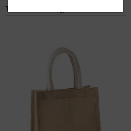
Termékcsalád tagjai