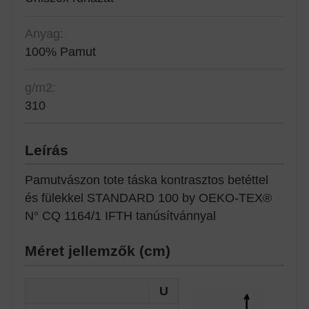
Anyag:
100% Pamut
g/m2:
310
Leírás
Pamutvászon tote táska kontrasztos betéttel
és fülekkel STANDARD 100 by OEKO-TEX®
N° CQ 1164/1 IFTH tanúsítvánnyal
Méret jellemzők (cm)
U