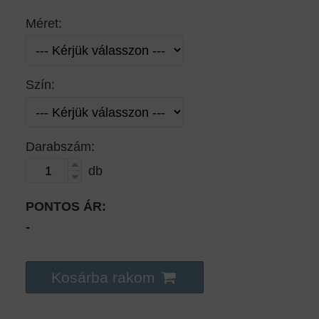
Méret:
Szín:
Darabszám:
db
PONTOS ÁR:
-
Kosárba rakom