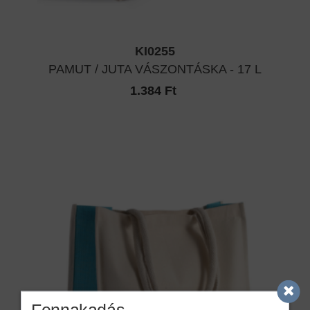
KI0255
PAMUT / JUTA VÁSZONTÁSKA - 17 L
1.384 Ft
Fennakadás