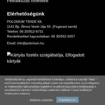
Feliratkozás hírlevélre
Elérhetőségünk
POLONIUM TRADE Kft.
1141 Bp. Álmos Vezér útja 55. (Fogarasi sarok)
Telefon:
06 20/912-6731
Rendelésekkel kapcsolatban: 06
30/562-9267
Email:
info@polonium.hu
Kezdőlap
Teljes terméklista
Blog
Kapcsolat
Webáruházunk az alapvető működéshez szükséges cookie-kat használ. Teljes
körű funkcionalitáshoz marketing jellegű cookie-kat engedélyezhet, ezzel elfogadva
Elállás a vásárlástól
Feliratkozás hírlevélre
az
Adatkezelési tájékoztatóban
foglaltakat. A sütikkel kapcsolatos beállításaidat a
későbbiekben bármikor módosíthatja a láblécben található Cookie beállítások
hivatkozásra kattintva.
© 2017 - 2026 -
polonium.hu
Engedélyezem
Beállítások módosítása