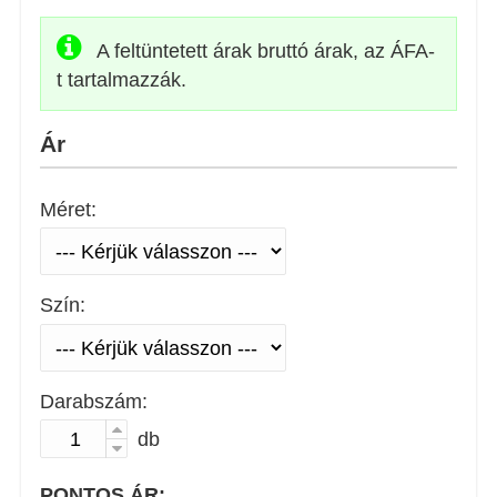
A feltüntetett árak bruttó árak, az ÁFA-
t tartalmazzák.
Ár
Méret:
Szín:
Darabszám:
db
PONTOS ÁR: