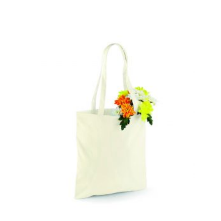
Fennakadás
Kedves partnereink!
A nyári dömpig beköszöntével, a
megnövekedett igények miatt
a másnapi teljesítést akkor tudjuk
nagyobb biztonsággal ígérni, ha a rendelés
9 óra előtt beérkezik.
Egyúttal a GLS, mint szállító partner
jelezte, hogy náluk is jelentősen megnőtt
a forgalom, így lehetséges fennakadás.
Határidős rendelés előtt kérjük egyeztessen velünk
.
Ezzel együtt megteszünk mindent
a zökkenőmentes
kiszolgálás érdekében.